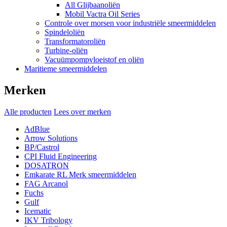
All Glijbaanoliën
Mobil Vactra Oil Series
Controle over morsen voor industriële smeermiddelen
Spindeloliën
Transformatoroliën
Turbine-oliën
Vacuümpompvloeistof en oliën
Maritieme smeermiddelen
Merken
Alle producten
Lees over merken
AdBlue
Arrow Solutions
BP/Castrol
CPI Fluid Engineering
DOSATRON
Emkarate RL Merk smeermiddelen
FAG Arcanol
Fuchs
Gulf
Icematic
IKV Tribology