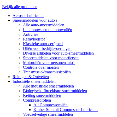
Bekijk alle producten
Aerosol Lubricants
Smeermiddelen voor auto's
Alle auto-smeermiddelen
Landbouw- en tuinbouwoliën
Antivries
Remvloeistof
Klassieke auto / erfgoed
Oliën voor bedrijfsvoertuigen
Diverse artikelen voor auto-smeermiddelen
Smeermiddelen voor motorfietsen
Motoroliën voor personenauto's
Controle over morsen
Transmissie-/transmissieoliën
Reinigen & Ontvetten
Industriële smeermiddelen
Alle industriële smeermiddelen
Biologisch afbreekbare smeermiddelen
Ketting smeermiddelen
Compressoroliën
All Compressoroliën
Kluber Summit Compressor Lubricants
Voedselveilige smeermiddelen