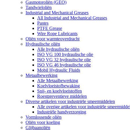
Gasmotoroliën (GEO)
Tandwieloliën
Industrial and Mechanical Greases
All Industrial and Mechanical Greases
Pastes
PTFE Grease
Wire Rope Lubricants
Oliën voor warmteoverdracht
Hydraulische oliën
Alle hydraulische oliën
ISO VG 100 hydraulische olie
ISO VG 32 hydraulische olie
ISO VG 46 hydraulische olie
Mobil Hydraulic Fluids
Metaalbewerking
Alle Metaalbewerking
Koelvloeistofbewaking
Snij- en koelvloeistoffen
Roestpreventieve middelen
Diverse artikelen voor industriële smeermiddelen
Alle overige artikelen voor industriële smeermidde
Industriële handverzorging
Vormlossende oliën
Oliën voor koeling
Glijbaanoliën