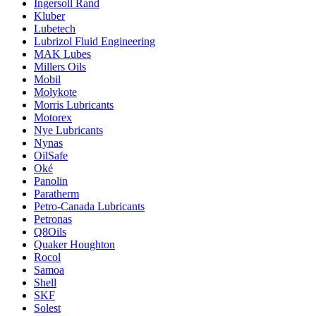
Ingersoll Rand
Kluber
Lubetech
Lubrizol Fluid Engineering
MAK Lubes
Millers Oils
Mobil
Molykote
Morris Lubricants
Motorex
Nye Lubricants
Nynas
OilSafe
Oké
Panolin
Paratherm
Petro-Canada Lubricants
Petronas
Q8Oils
Quaker Houghton
Rocol
Samoa
Shell
SKF
Solest