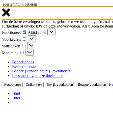
Toestemming beheren
Om de beste ervaringen te bieden, gebruiken we technologieën zoals
surfgedrag of unieke ID's op deze site verwerken. Als u geen toestem
Functioneel
Functioneel
Altijd actief
Voorkeuren
Voorkeuren
Statistieken
Statistieken
Marketing
Marketing
Beheer opties
Beheer diensten
Beheer {vendor_count} leveranciers
Lees meer over deze doeleinden
Be
Accepteren
Ontkennen
Bekijk voorkeuren
Bewaar voorkeuren
{titel}
{titel}