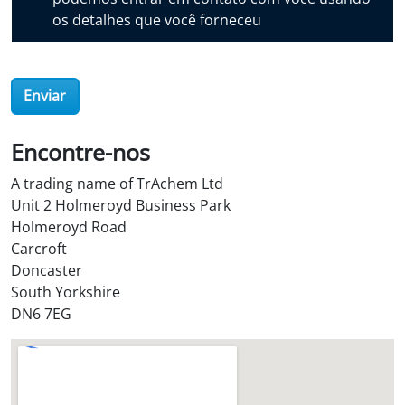
v
os detalhes que você forneceu
e
r
O
i
Enviar
l
S
Encontre-nos
t
o
A trading name of TrAchem Ltd
r
Unit 2 Holmeroyd Business Park
e
Holmeroyd Road
?
Carcroft
*
Doncaster
South Yorkshire
DN6 7EG