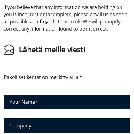
If you believe that any information we are holding on
you is incorrect or incomplete, please email us as soon
as possible at info@oil-store.co.uk. We will promptly
correct any information found to be incorrect.
Lähetä meille viesti
Pakolliset kentät on merkitty a:lla
*
N
i
m
e
Y
s
r
i