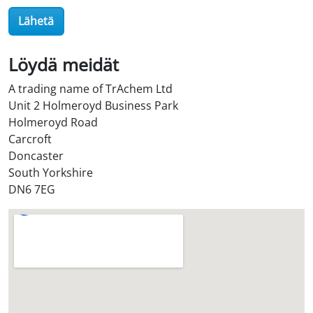
O
Lähetä
i
l
Löydä meidät
S
t
A trading name of TrAchem Ltd
o
Unit 2 Holmeroyd Business Park
r
Holmeroyd Road
e
Carcroft
?
Doncaster
*
South Yorkshire
DN6 7EG