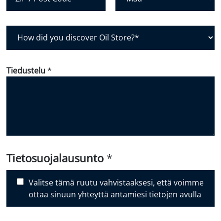
alue
Postinumero
Maa
H
o
w
d
Tiedustelu
*
i
d
y
o
u
d
i
Tietosuojalausunto
*
s
c
Valitse tämä ruutu vahvistaaksesi, että voimme
o
ottaa sinuun yhteyttä antamiesi tietojen avulla
v
e
r