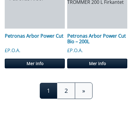
Petronas Arbor Power Cut
Petronas Arbor Power Cut
Bio – 200L
£P.O.A.
£P.O.A.
Mer info
Mer info
Innleggsnavigering
1
2
»