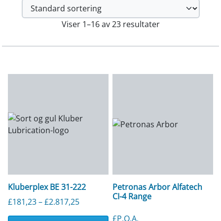
Viser 1–16 av 23 resultater
Kluberplex BE 31-222
Petronas Arbor Alfatech
CI-4 Range
Price range: £181,23 through £2.817,2
£
181,23
–
£
2.817,25
£P.O.A.