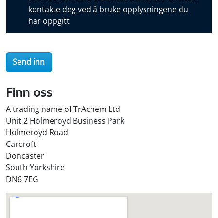
o
kontakte deg ved å bruke opplysningene du
v
har oppgitt
e
r
O
Send inn
i
l
S
Finn oss
t
A trading name of TrAchem Ltd
o
Unit 2 Holmeroyd Business Park
r
Holmeroyd Road
e
Carcroft
?
Doncaster
*
South Yorkshire
DN6 7EG