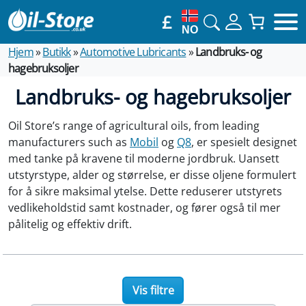
£
NO
Hjem
»
Butikk
»
Automotive Lubricants
»
Landbruks- og
hagebruksoljer
Landbruks- og hagebruksoljer
Oil Store’s range of agricultural oils, from leading
manufacturers such as
Mobil
og
Q8
, er spesielt designet
med tanke på kravene til moderne jordbruk. Uansett
utstyrstype, alder og størrelse, er disse oljene formulert
for å sikre maksimal ytelse. Dette reduserer utstyrets
vedlikeholdstid samt kostnader, og fører også til mer
pålitelig og effektiv drift.
Vis filtre