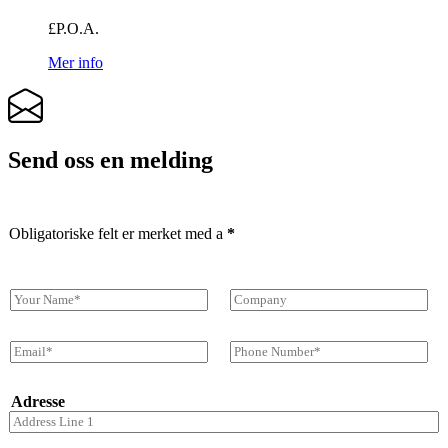
£P.O.A.
Mer info
Send oss ​​en melding
Obligatoriske felt er merket med a
*
D
B
i
e
t
d
E
T
t
r
-
e
n
i
p
l
a
f
Adresse
o
e
v
t
s
f
n
t
o
Adresselinje 1
*