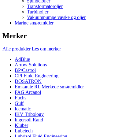
Spindeloljer
Transformatoroljer
Turbinoljer
Vakuumpumpe væske og oljer
Marine smøremidler
Merker
Alle produkter
Les om merker
AdBlue
Arrow Solutions
BP/Castrol
CPI Fluid Engineering
DOSATRON
Emkarate RL Merkede smøremidler
FAG Arcanol
Fuchs
Gulf
Icematic
IKV Tribology
Ingersoll Rand
Kluber
Lubetech
Lubrizol Fluid Engineering