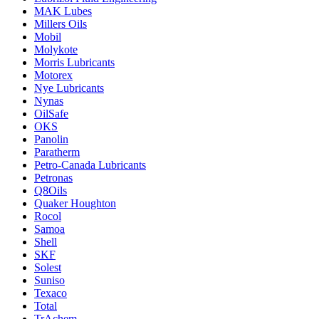
MAK Lubes
Millers Oils
Mobil
Molykote
Morris Lubricants
Motorex
Nye Lubricants
Nynas
OilSafe
OKS
Panolin
Paratherm
Petro-Canada Lubricants
Petronas
Q8Oils
Quaker Houghton
Rocol
Samoa
Shell
SKF
Solest
Suniso
Texaco
Total
TrAchem