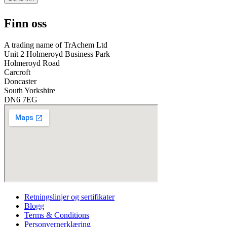
i
l
Finn oss
S
t
o
A trading name of TrAchem Ltd
r
Unit 2 Holmeroyd Business Park
e
Holmeroyd Road
?
Carcroft
*
Doncaster
South Yorkshire
DN6 7EG
Retningslinjer og sertifikater
Blogg
Terms & Conditions
Personvernerklæring