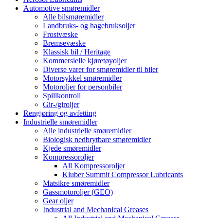
Automotive smøremidler
Alle bilsmøremidler
Landbruks- og hagebruksoljer
Frostvæske
Bremsevæske
Klassisk bil / Heritage
Kommersielle kjøretøyoljer
Diverse varer for smøremidler til biler
Motorsykkel smøremidler
Motoroljer for personbiler
Spillkontroll
Gir-/giroljer
Rengjøring og avfetting
Industrielle smøremidler
Alle industrielle smøremidler
Biologisk nedbrytbare smøremidler
Kjede smøremidler
Kompressoroljer
All Kompressoroljer
Kluber Summit Compressor Lubricants
Matsikre smøremidler
Gassmotoroljer (GEO)
Gear oljer
Industrial and Mechanical Greases