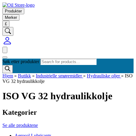
Produkter
Merker
£
Søk etter produkter
Hjem
»
Butikk
»
Industrielle smøremidler
»
Hydrauliske oljer
»
ISO
VG 32 hydraulikkolje
ISO VG 32 hydraulikkolje
Kategorier
Se alle produktene
Aerosol Lubricants