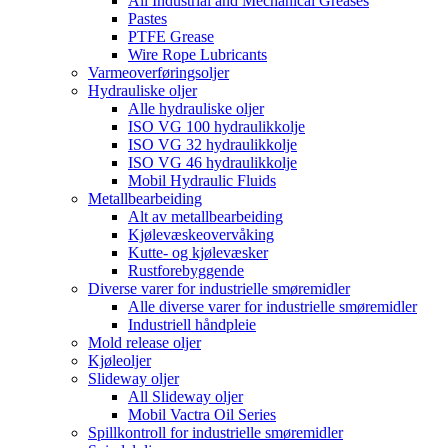
All Industrial and Mechanical Greases
Pastes
PTFE Grease
Wire Rope Lubricants
Varmeoverføringsoljer
Hydrauliske oljer
Alle hydrauliske oljer
ISO VG 100 hydraulikkolje
ISO VG 32 hydraulikkolje
ISO VG 46 hydraulikkolje
Mobil Hydraulic Fluids
Metallbearbeiding
Alt av metallbearbeiding
Kjølevæskeovervåking
Kutte- og kjølevæsker
Rustforebyggende
Diverse varer for industrielle smøremidler
Alle diverse varer for industrielle smøremidler
Industriell håndpleie
Mold release oljer
Kjøleoljer
Slideway oljer
All Slideway oljer
Mobil Vactra Oil Series
Spillkontroll for industrielle smøremidler