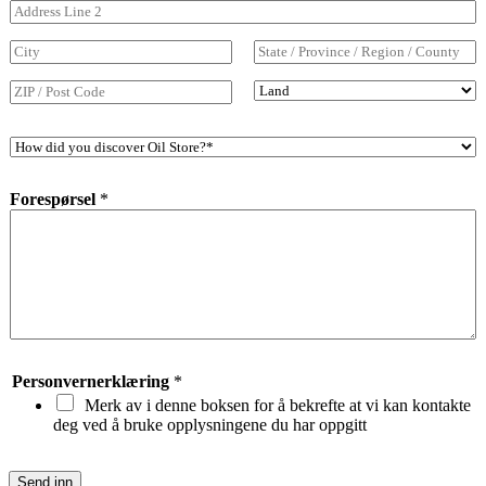
*
n
n
Adresselinje 2
u
m
By
Stat / provins /
m
region
e
Land
Postnummer
r
H
*
o
w
Forespørsel
*
d
i
d
y
o
u
d
i
s
c
Personvernerklæring
*
o
Merk av i denne boksen for å bekrefte at vi kan kontakte
v
deg ved å bruke opplysningene du har oppgitt
e
r
O
Send inn