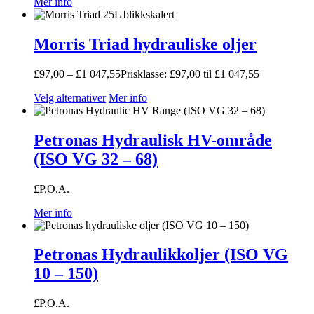
Mer info
Morris Triad hydrauliske oljer
£
97,00
–
£
1 047,55
Prisklasse: £97,00 til £1 047,55
Velg alternativer
Mer info
Petronas Hydraulisk HV-område
(ISO VG 32 – 68)
£P.O.A.
Mer info
Petronas Hydraulikkoljer (ISO VG
10 – 150)
£P.O.A.