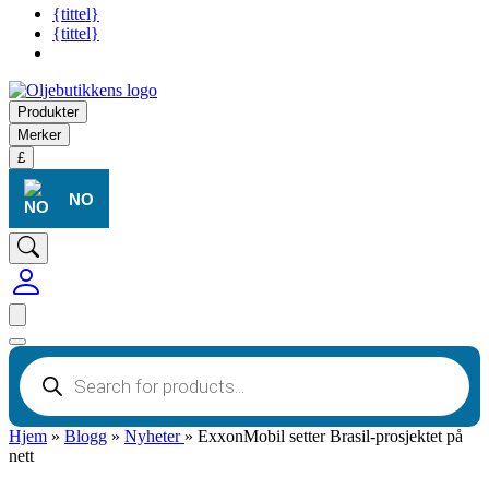
{tittel}
{tittel}
Produkter
Merker
£
NO
Produktsøk
Hjem
»
Blogg
»
Nyheter
»
ExxonMobil setter Brasil-prosjektet på
nett