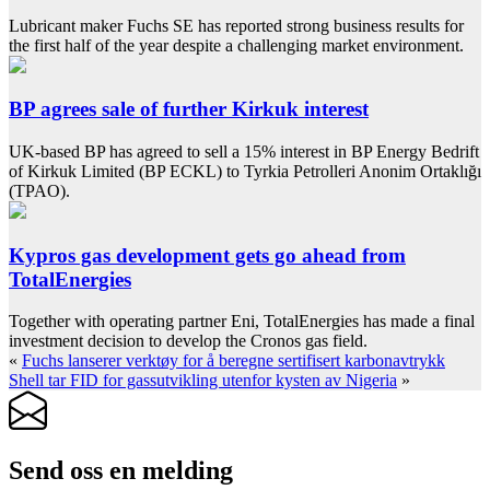
Lubricant maker Fuchs SE has reported strong business results for
the first half of the year despite a challenging market environment.
BP agrees sale of further Kirkuk interest
UK-based BP has agreed to sell a 15% interest in BP Energy Bedrift
of Kirkuk Limited (BP ECKL) to Tyrkia Petrolleri Anonim Ortaklığı
(TPAO).
Kypros gas development gets go ahead from
TotalEnergies
Together with operating partner Eni, TotalEnergies has made a final
investment decision to develop the Cronos gas field.
«
Fuchs lanserer verktøy for å beregne sertifisert karbonavtrykk
Shell tar FID for gassutvikling utenfor kysten av Nigeria
»
Send oss ​​en melding