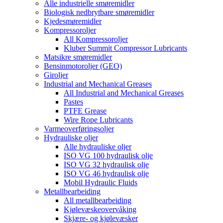
Alle industrielle smøremidler
Biologisk nedbrytbare smøremidler
Kjedesmøremidler
Kompressoroljer
All Kompressoroljer
Kluber Summit Compressor Lubricants
Matsikre smøremidler
Bensinmotoroljer (GEO)
Giroljer
Industrial and Mechanical Greases
All Industrial and Mechanical Greases
Pastes
PTFE Grease
Wire Rope Lubricants
Varmeoverføringsoljer
Hydrauliske oljer
Alle hydrauliske oljer
ISO VG 100 hydraulisk olje
ISO VG 32 hydraulisk olje
ISO VG 46 hydraulisk olje
Mobil Hydraulic Fluids
Metallbearbeiding
All metallbearbeiding
Kjølevæskeovervåking
Skjære- og kjølevæsker