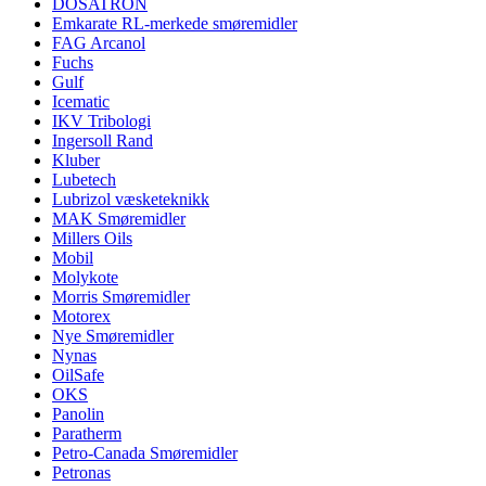
DOSATRON
Emkarate RL-merkede smøremidler
FAG Arcanol
Fuchs
Gulf
Icematic
IKV Tribologi
Ingersoll Rand
Kluber
Lubetech
Lubrizol væsketeknikk
MAK Smøremidler
Millers Oils
Mobil
Molykote
Morris Smøremidler
Motorex
Nye Smøremidler
Nynas
OilSafe
OKS
Panolin
Paratherm
Petro-Canada Smøremidler
Petronas