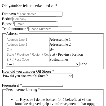
Obligatoriske felt er merket med en
*
Ditt navn
*
Bedrift
E-post
*
Telefonnummer
*
Adresse
Adresselinje 1
Adresselinje 2
By
Stat / Provins / Region
Postnummer
Land
How did you discover Oil Store?
*
Forespørsel
*
Personvernerklæring
*
Kryss av i denne boksen for å bekrefte at vi kan
kontakte deg ved hjelp av informasjonen du har oppgitt