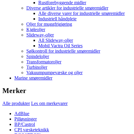
Rustforebyggende midler
Diverse artikler for industrielle smøremidler
Alle diverse varer for industrielle smøremidler
Industriell håndpleie
Oljer for muggfrigjøring
Kjøleoljer
Slideway-oljer
All Slideway-oljer
Mobil Vactra Oil Series
Sølkontroll for industrielle smøremidler
Spindeloljer
Transformatoroljer
Turbinoljer
Vakuumpumpevæske og oljer
Marine smøremidler
Merker
Alle produkter
Les om merkevarer
AdBlue
Pilløsninger
BP/Castrol
CPI væsketeknikk