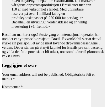
«...en betydelig milepæl for ExxonMobil. Det markerer
vår første oppstrømsproduksjon i Brasil etter mer enn
110 år med virksomhet i landet. Med utvinnbare
reserver på over 1 milliard fat og en
produksjonskapasitet på 220 000 fat per dag, er
Bacalhau en utvikling i verdensklasse og en viktig
investering i vår fremtid.»
Bacalhau markerer også første gang en internasjonal operatør har
utviklet et nytt pre-salt-prosjekt i Brasil. ExxonMobil sier at det vil
styrke sin posisjon i et av de mest lovende dypvannsbassengene i
verden. Det er starten på et nytt kapittel for Brasils pre-salt-basseng,
og vil la det fulle potensialet bli utløst, noe som bidrar til økonomisk
vekst i Brasil.
Legg igjen et svar
Your email address will not be published.
Obligatoriske felt er
merket
*
Kommentar
*