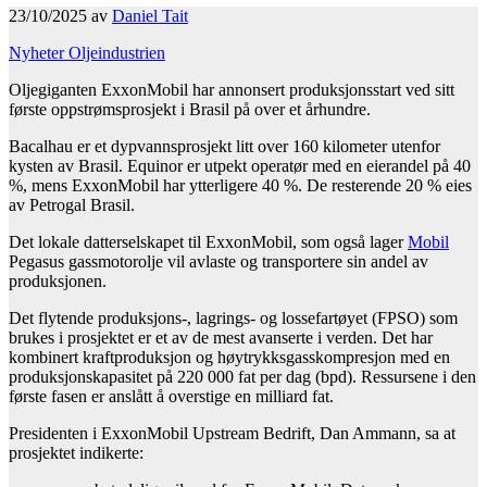
23/10/2025 av
Daniel Tait
Nyheter
Oljeindustrien
Oljegiganten ExxonMobil har annonsert produksjonsstart ved sitt
første oppstrømsprosjekt i Brasil på over et århundre.
Bacalhau er et dypvannsprosjekt litt over 160 kilometer utenfor
kysten av Brasil. Equinor er utpekt operatør med en eierandel på 40
%, mens ExxonMobil har ytterligere 40 %. De resterende 20 % eies
av Petrogal Brasil.
Det lokale datterselskapet til ExxonMobil, som også lager
Mobil
Pegasus gassmotorolje vil avlaste og transportere sin andel av
produksjonen.
Det flytende produksjons-, lagrings- og lossefartøyet (FPSO) som
brukes i prosjektet er et av de mest avanserte i verden. Det har
kombinert kraftproduksjon og høytrykksgasskompresjon med en
produksjonskapasitet på 220 000 fat per dag (bpd). Ressursene i den
første fasen er anslått å overstige en milliard fat.
Presidenten i ExxonMobil Upstream Bedrift, Dan Ammann, sa at
prosjektet indikerte: