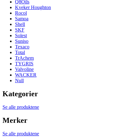
Q8Oils
Kveker Houghton
Rocol
Samoa
Shell
SKF
Solest
Suniso
Texaco
Total
TrAchem
TYGRIS
Valvoline
WACKER
Null
Kategorier
Se alle produktene
Merker
Se alle produktene