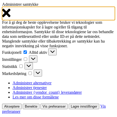
Administrer samtykke
For å gi deg de beste opplevelsene bruker vi teknologier som
informasjonskapsler for å lagre og/eller få tilgang til
enhetsinformasjon. Samtykke til disse teknologiene lar oss behandle
data som nettleseratferd eller unike ID-er på dette nettstedet.
Manglende samtykke eller tilbaketrekking av samtykke kan ha
negativ innvirkning på visse funksjoner.
Funksjonell
Funksjonell
Alltid aktiv
Innstillinger
Innstillinger
Statistikk
Statistikk
Markedsføring
Markedsføring
Administrer alternativer
Administrer tjenester
Administrer {vendor_count} leverandører
Les mer om disse formålene
Vis
Akseptere
Benekte
Vis preferanser
Lagre innstillinger
preferanser