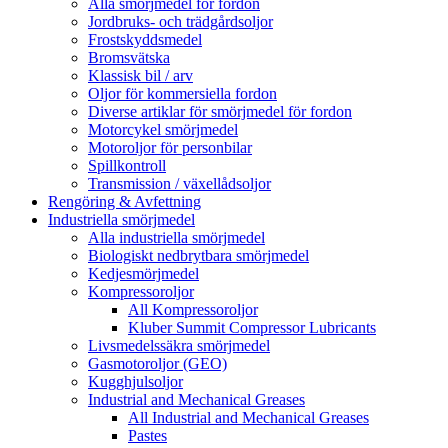
Alla smörjmedel för fordon
Jordbruks- och trädgårdsoljor
Frostskyddsmedel
Bromsvätska
Klassisk bil / arv
Oljor för kommersiella fordon
Diverse artiklar för smörjmedel för fordon
Motorcykel smörjmedel
Motoroljor för personbilar
Spillkontroll
Transmission / växellådsoljor
Rengöring & Avfettning
Industriella smörjmedel
Alla industriella smörjmedel
Biologiskt nedbrytbara smörjmedel
Kedjesmörjmedel
Kompressoroljor
All Kompressoroljor
Kluber Summit Compressor Lubricants
Livsmedelssäkra smörjmedel
Gasmotoroljor (GEO)
Kugghjulsoljor
Industrial and Mechanical Greases
All Industrial and Mechanical Greases
Pastes