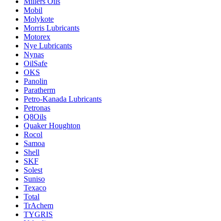
Millers Oils
Mobil
Molykote
Morris Lubricants
Motorex
Nye Lubricants
Nynas
OilSafe
OKS
Panolin
Paratherm
Petro-Kanada Lubricants
Petronas
Q8Oils
Quaker Houghton
Rocol
Samoa
Shell
SKF
Solest
Suniso
Texaco
Total
TrAchem
TYGRIS