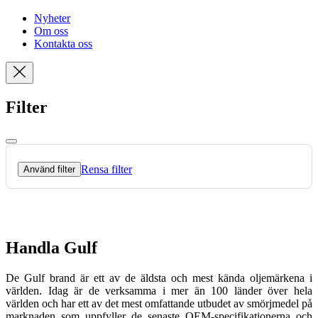
Nyheter
Om oss
Kontakta oss
Filter
Rensa filter
Använd filter
Handla Gulf
De Gulf brand är ett av de äldsta och mest kända oljemärkena i
världen. Idag är de verksamma i mer än 100 länder över hela
världen och har ett av det mest omfattande utbudet av smörjmedel på
marknaden som uppfyller de senaste OEM-specifikationerna och