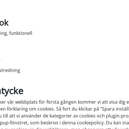
l tjänsten youtube
ok
ng, funktionell
 service facebook
e
utredning
 diverse service
mtycke
er vår webbplats för första gången kommer vi att visa dig 
n förklaring om cookies. Så fort du klickar på "Spara instäl
 till att vi använder de kategorier av cookies och plugin-p
opup-fönstret, som beskrivs i denna cookiepolicy. Du kan ina