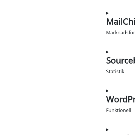
Samtycke till
MailCh
Marknadsför
Samtycke til
Sourceb
Statistik
Samtycke till
WordPr
Funktionell
Samtycke til