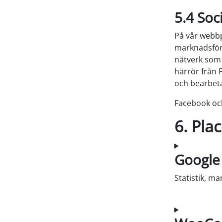
5.4 Soc
På vår webbp
marknadsföra 
nätverk som
härrör från 
och bearbeta
Facebook och
6. Pla
Google
Statistik, m
Samtycke til