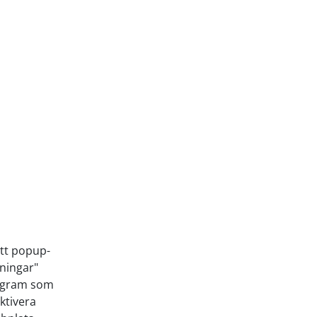
ett popup-
lningar"
rogram som
ktivera