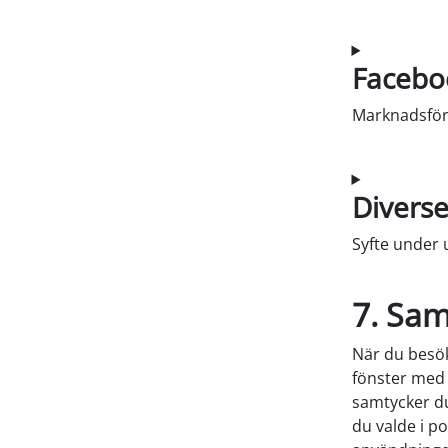
Samtycke til
Facebo
Marknadsföri
Samtycke till
Divers
Syfte under 
Samtycke till
7. Sa
När du besök
fönster med e
samtycker du
du valde i p