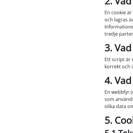
2. Vad
En cookie är
och lagras a
Informationen
tredje parter
3. Vad
Ett script ä
korrekt och i
4. Vad
En webbfyr (e
som används 
olika data o
5. Coo