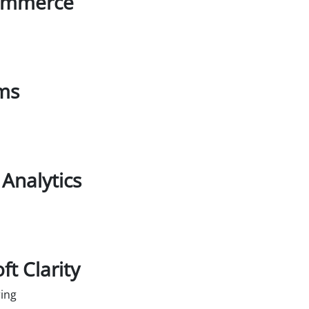
mmerce
ll tjänsten woocommerce
ms
l tjänsten wpforms
Analytics
 tjänsten google-analytics
ft Clarity
ing