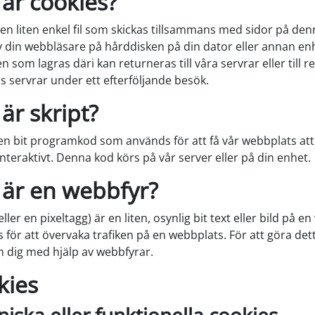
 är cookies?
 en liten enkel fil som skickas tillsammans med sidor på de
v din webbläsare på hårddisken på din dator eller annan en
 som lagras däri kan returneras till våra servrar eller till r
s servrar under ett efterföljande besök.
 är skript?
r en bit programkod som används för att få vår webbplats at
nteraktivt. Denna kod körs på vår server eller på din enhet.
 är en webbfyr?
ller en pixeltagg) är en liten, osynlig bit text eller bild på e
för att övervaka trafiken på en webbplats. För att göra dett
m dig med hjälp av webbfyrar.
kies