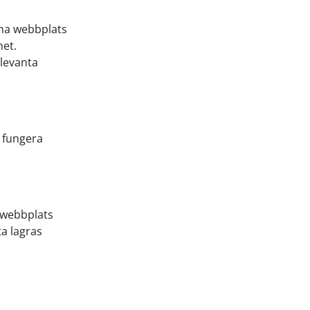
nna webbplats
het.
elevanta
t fungera
n webbplats
a lagras