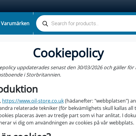
Sök efter produkter
Varumärken
Cookiepolicy
epolicy uppdaterades senast den 30/03/2026 och gäller fö
fastboende i Storbritannien.
roduktion
,
https://www.oil-store.co.uk
(hädanefter: "webbplatsen") a
ndra relaterade tekniker (för bekvämlighets skull kallas all 
ookies placeras även av tredje part som vi har anlitat. I do
erar vi dig om användningen av cookies på vår webbplats.