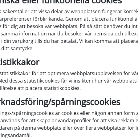
niska eller funktionella cookies
s säkerställer att vissa delar av webbplatsen fungerar korrek
rpreferenser förblir kända. Genom att placera funktionella
re för dig att besöka vår webbplats. På så sätt behöver du i
samma information när du besöker vår hemsida och till ex
i din varukorg tills du har betalat. Vi kan komma att placer
 ditt samtycke.
tistikkakor
statistikkakor för att optimera webbplatsupplevelsen för vå
d dessa statistikcookies får vi insikter i hur vår webbplats
llåtelse att placera statistikcookies.
rknadsföring/spårningscookies
ngs-/spårningscookies är cookies eller någon annan form a
används för att skapa användarprofiler för att visa reklam el
aren på denna webbplats eller över flera webbplatser för 
ingsändamål.