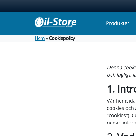
Produkter
Hem
»
Cookiepolicy
Denna cooki
och lagliga 
1. Int
Vår hemsida
cookies och a
"cookies"). C
nedan inform