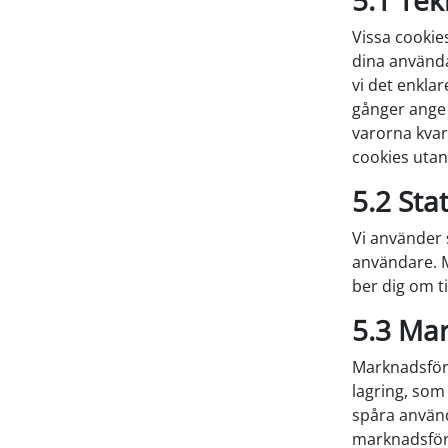
5.1 Tek
Vissa cookie
dina använda
vi det enkla
gånger ange 
varorna kvar 
cookies utan
5.2 Sta
Vi använder 
användare. Me
ber dig om ti
5.3 Ma
Marknadsföri
lagring, som 
spåra använd
marknadsför