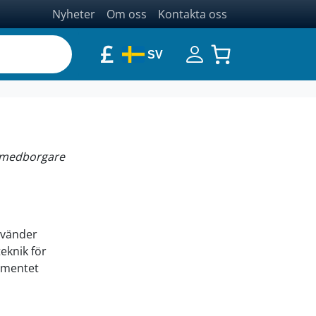
Nyheter
Om oss
Kontakta oss
£
SV
r medborgare
nvänder
teknik för
kumentet