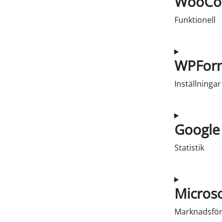
WooCo
Funktionell
Samtycke ti
WPFor
Inställningar
Samtycke til
Google 
Statistik
Samtycke till
Microso
Marknadsför