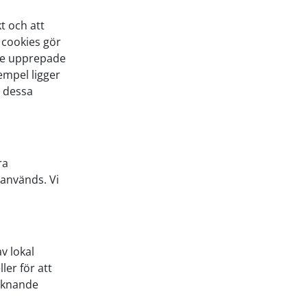
t och att
 cookies gör
nte upprepade
empel ligger
a dessa
ra
 används. Vi
v lokal
ler för att
liknande