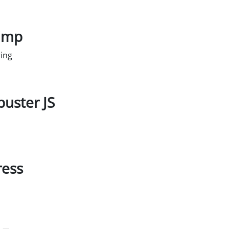
 tjänsten microsoft-clarity
imp
ing
l service mailchimp
uster JS
 tjänsten sourcebuster-js
ess
l service wordpress