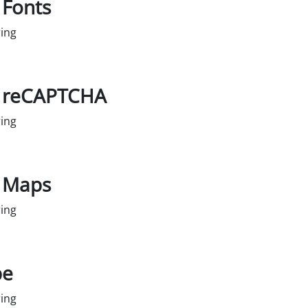
 Fonts
ing
 tjänsten google-fonts
 reCAPTCHA
ing
l tjänsten google-recaptcha
 Maps
ing
l service google-maps
be
ing