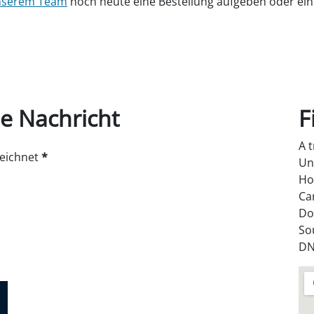
unserem Team
noch heute eine Bestellung aufgeben oder ein
e Nachricht
F
A 
zeichnet
*
Un
Ho
Ca
Do
So
DN