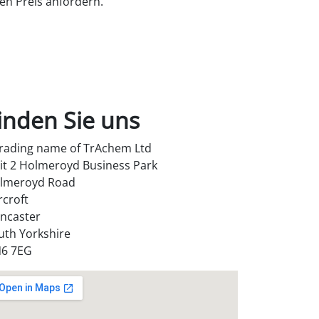
en Preis anfordern.
inden Sie uns
trading name of TrAchem Ltd
it 2 Holmeroyd Business Park
lmeroyd Road
rcroft
ncaster
uth Yorkshire
6 7EG