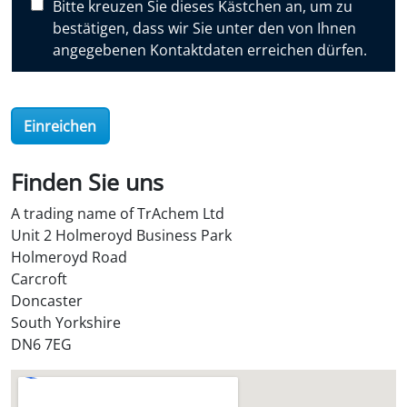
Bitte kreuzen Sie dieses Kästchen an, um zu
s
bestätigen, dass wir Sie unter den von Ihnen
h
angegebenen Kontaktdaten erreichen dürfen.
e
r
a
Einreichen
u
s
g
Finden Sie uns
e
A trading name of TrAchem Ltd
f
Unit 2 Holmeroyd Business Park
u
Holmeroyd Road
n
Carcroft
d
Doncaster
e
South Yorkshire
n
DN6 7EG
?
O
i