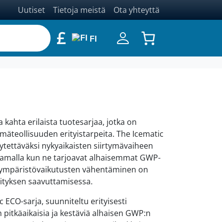
Uutiset
Tietoja meistä
Ota yhteyttä
£
FI
 kahta erilaista tuotesarjaa, jotka on
mäteollisuuden erityistarpeita. The Icematic
ytettäväksi nykyaikaisten siirtymävaiheen
amalla kun ne tarjoavat alhaisemmat GWP-
 ympäristövaikutusten vähentäminen on
hityksen saavuttamisessa.
c ECO-sarja, suunniteltu erityisesti
n pitkäaikaisia ​​ja kestäviä alhaisen GWP:n