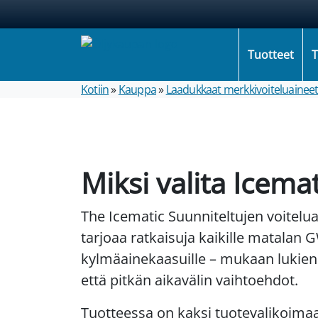
Tuotteet
T
Kotiin
»
Kauppa
»
Laadukkaat merkkivoiteluainee
Miksi valita Icemat
The Icematic Suunniteltujen voitelu
tarjoaa ratkaisuja kaikille matalan 
kylmäainekaasuille – mukaan lukien
että pitkän aikavälin vaihtoehdot.
Tuotteessa on kaksi tuotevalikoima