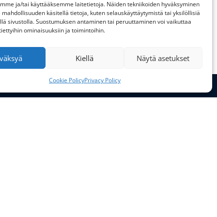
emme ja/tai käyttääksemme laitetietoja. Näiden tekniikoiden hyväksyminen
 mahdollisuuden käsitellä tietoja, kuten selauskäyttäytymistä tai yksilöllisiä
llä sivustolla. Suostumuksen antaminen tai peruuttaminen voi vaikuttaa
 tiettyihin ominaisuuksiin ja toimintoihin.
väksyä
Kiellä
Näytä asetukset
Cookie Policy
Privacy Policy
Aukioloajat
ma–to: klo 9–17
pe: klo 9-16
la–su: suljettu
Ota yhteyttä
+44 (0) 7751192944
+44 (0) 1302 723111