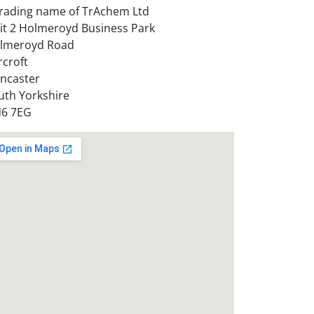
trading name of TrAchem Ltd
it 2 Holmeroyd Business Park
lmeroyd Road
rcroft
ncaster
uth Yorkshire
6 7EG