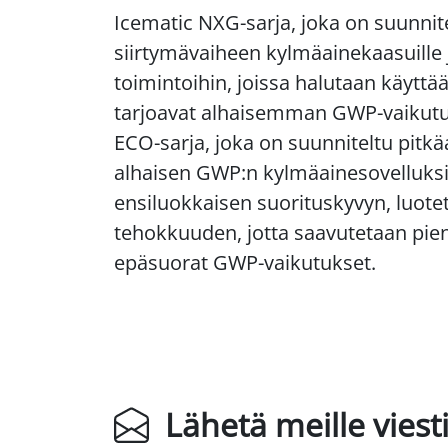
Icematic NXG-sarja, joka on suunnit
siirtymävaiheen kylmäainekaasuille ja
toimintoihin, joissa halutaan käyttää
tarjoavat alhaisemman GWP-vaikutuk
ECO-sarja, joka on suunniteltu pitkäa
alhaisen GWP:n kylmäainesovelluksi
ensiluokkaisen suorituskyvyn, luote
tehokkuuden, jotta saavutetaan pie
epäsuorat GWP-vaikutukset.
Lähetä meille viest