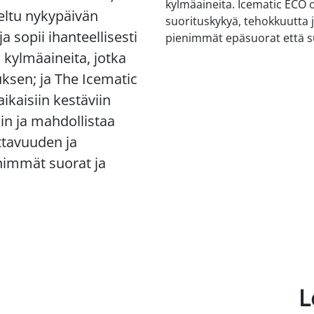
kylmäaineita. Icematic ECO 
eltu nykypäivän
suorituskykyä, tehokkuutta j
 sopii ihanteellisesti
pienimmät epäsuorat että s
 kylmäaineita, jotka
sen; ja The Icematic
ikaisiin kestäviin
in ja mahdollistaa
ttavuuden ja
nimmät suorat ja
i
L