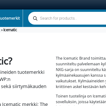
Tuotteiden haku
uotemerkit
t
»
Icematic
ic?
The Icematic Brand toimittaa
suunniteltu palvelemaan kyl
NXG-sarja on suunniteltu kä
aineiden tuotemerkki
kylmäainekaasujen kanssa s
GWP:n
vaikutukset. Kylmäaineiden
 sekä siirtymäkauden
kriittinen askel kestävän ke
Toinen tuotelinja on Icemati
sovelluksiin, joissa käytetää
a Icematic merkki; The