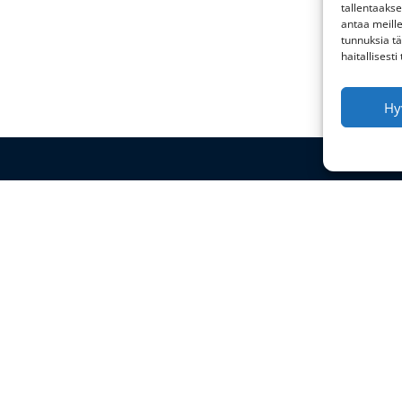
tallentaaks
antaa meille
tunnuksia tä
haitallisesti
Hy
Käytännöt ja sertifikaatit
Blogi
Terms & Conditions
Tietosuojakäytäntö
Toimituspolitiikka
Returns Policy
HTML-sivustokartta