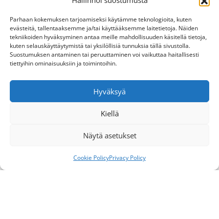
Hallinnoi suostumusta
Parhaan kokemuksen tarjoamiseksi käytämme teknologioita, kuten
evästeitä, tallentaaksemme ja/tai käyttääksemme laitetietoja. Näiden
tekniikoiden hyväksyminen antaa meille mahdollisuuden käsitellä tietoja,
kuten selauskäyttäytymistä tai yksilöllisiä tunnuksia tällä sivustolla.
Suostumuksen antaminen tai peruuttaminen voi vaikuttaa haitallisesti
tiettyihin ominaisuuksiin ja toimintoihin.
Hyväksyä
Kiellä
Näytä asetukset
Cookie Policy
Privacy Policy