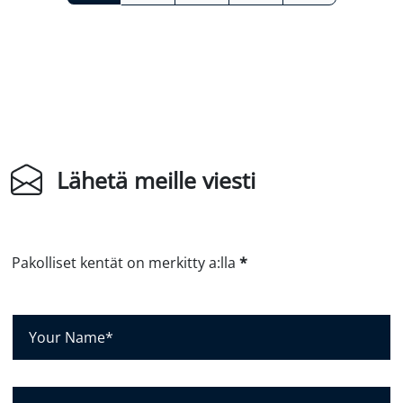
Lähetä meille viesti
Pakolliset kentät on merkitty a:lla
*
N
i
m
e
Y