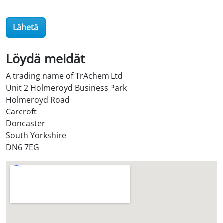
e
r
Lähetä
O
i
l
Löydä meidät
S
A trading name of TrAchem Ltd
t
Unit 2 Holmeroyd Business Park
o
Holmeroyd Road
r
Carcroft
e
Doncaster
?
South Yorkshire
*
DN6 7EG