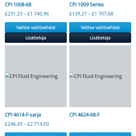
CPI 1008-68
CPI 1009 Series
Hintaluokka: 231,23–1 740,96 £
Hintaluok
£
231.23
–
£
1 740,96
£
139,27
–
£
1 707,68
Valitse vaihtoehdot
Valitse vaihtoehdot
Lisätietoja
Lisätietoja
CPI 4614-F-sarja
CPI 4624-68-F
Hintaluokka: 246,43–2 714,00 £
£
246,43
–
£
2 714,00