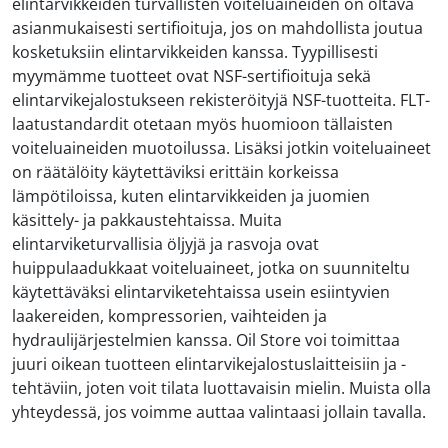
elintarvikkeiden turvallisten voiteluaineiden on oltava
asianmukaisesti sertifioituja, jos on mahdollista joutua
kosketuksiin elintarvikkeiden kanssa. Tyypillisesti
myymämme tuotteet ovat NSF-sertifioituja sekä
elintarvikejalostukseen rekisteröityjä NSF-tuotteita. FLT-
laatustandardit otetaan myös huomioon tällaisten
voiteluaineiden muotoilussa. Lisäksi jotkin voiteluaineet
on räätälöity käytettäviksi erittäin korkeissa
lämpötiloissa, kuten elintarvikkeiden ja juomien
käsittely- ja pakkaustehtaissa. Muita
elintarviketurvallisia öljyjä ja rasvoja ovat
huippulaadukkaat voiteluaineet, jotka on suunniteltu
käytettäväksi elintarviketehtaissa usein esiintyvien
laakereiden, kompressorien, vaihteiden ja
hydraulijärjestelmien kanssa. Oil Store voi toimittaa
juuri oikean tuotteen elintarvikejalostuslaitteisiin ja -
tehtäviin, joten voit tilata luottavaisin mielin. Muista olla
yhteydessä, jos voimme auttaa valintaasi jollain tavalla.