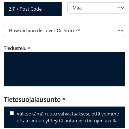
*
maakunta /
alue
Maa
Postinumero
H
o
w
Tiedustelu
*
d
i
d
y
o
u
d
i
Tietosuojalausunto
*
s
c
Valitse tämä ruutu vahvistaaksesi, että voimme
o
ottaa sinuun yhteyttä antamiesi tietojen avulla
v