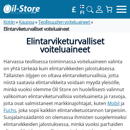
£
FI
Kotiin
»
Kauppa
»
Teollisuuden voiteluaineet
»
Elintarviketurvalliset voiteluaineet
Elintarviketurvalliset
voiteluaineet
Harvassa teollisessa toiminnassa voiteluaineen valinta
on yhtä tärkeää kuin elintarvikkeiden jalostuksessa.
Tällaisten öljyjen on oltava elintarviketurvallisia, jotta
niistä saatavia elintarvikkeita voidaan myydä yleisölle,
minkä vuoksi olemme Oil Store on huolellisesti valinnut
valikoiman elintarviketurvallisia voiteluaineita ja rasvoja,
joita ovat valmistaneet markkinajohtajat, kuten
Mobil
ja
Fuchs
, joka sopii kaikkiin elintarviketuotannon tarpeisiin.
Suojalainsäädäntö on olemassa ihmisten suojelemiseksi
elintarvikkeiden jalostuksessa, minkä vuoksi parhaiden