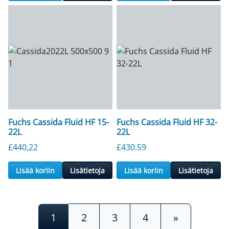
Fuchs Cassida Fluid HF 15-
Fuchs Cassida Fluid HF 32-
22L
22L
£
440,22
£
430.59
Lisää koriin
Lisätietoja
Lisää koriin
Lisätietoja
Viestien navigointi
1
2
3
4
»