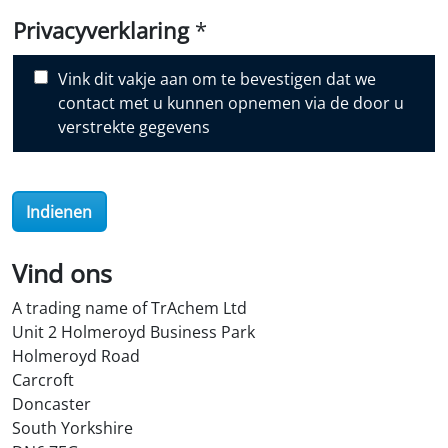
i
Privacyverklaring
*
s
c
Vink dit vakje aan om te bevestigen dat we
o
contact met u kunnen opnemen via de door u
v
verstrekte gegevens
e
r
O
Indienen
i
l
S
Vind ons
t
A trading name of TrAchem Ltd
o
Unit 2 Holmeroyd Business Park
r
Holmeroyd Road
e
Carcroft
?
Doncaster
*
South Yorkshire