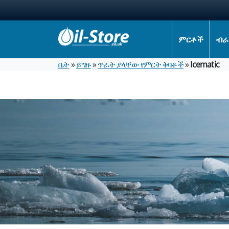
ምርቶች
ብራ
ቤት
»
ይግዙ
»
ጥራት ያላቸው የምርት ቅባቶች
»
Icematic