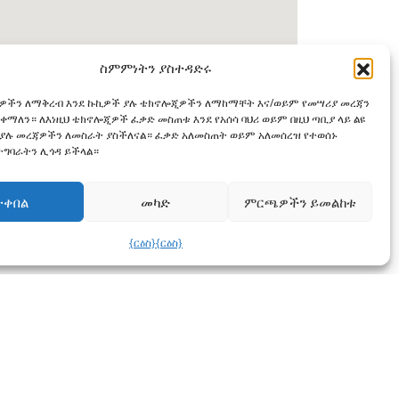
ስምምነትን ያስተዳድሩ
ዎችን ለማቅረብ እንደ ኩኪዎች ያሉ ቴክኖሎጂዎችን ለማከማቸት እና/ወይም የመሣሪያ መረጃን
ቀማለን። ለእነዚህ ቴክኖሎጂዎች ፈቃድ መስጠቱ እንደ የአሰሳ ባህሪ ወይም በዚህ ጣቢያ ላይ ልዩ
ያሉ መረጃዎችን ለመስራት ያስችለናል። ፈቃድ አለመስጠት ወይም አለመሰረዝ የተወሰኑ
 ተግባራትን ሊጎዳ ይችላል።
ተቀበል
መካድ
ምርጫዎችን ይመልከቱ
{ርዕስ}
{ርዕስ}
የመክፈቻ ሰዓቶች
ሰኞ - ሐሙስ፡ 9 ጥዋት - 5 ፒኤም