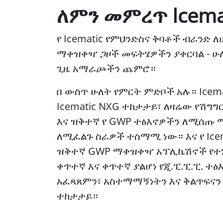
ለምን መምረጥ Icema
የ Icematic የምህንድስና ቅባቶች ብራንድ 
ማቀዝቀዣ ጋዞች መፍትሄዎችን ያቀርባል - ሁ
ጊዜ አማራጮችን ጨምሮ።
በ ውስጥ ሁለት የምርት ምድቦች አሉ። Icema
Icematic NXG ተከታታይ፣ ለዛሬው የሽግ
እና ዝቅተኛ የ GWP ተፅእኖዎችን ለሚሰ
ለሚፈልጉ ስራዎች ተስማሚ ነው። እና የ Icem
ዝቅተኛ GWP ማቀዝቀዣ አፕሊኬሽኖች የተነ
ቀጥተኛ እና ቀጥተኛ ያልሆነ የጂ.ፒ.ፒ.ፒ. ተፅ
አፈጻጸምን፣ አስተማማኝነትን እና ቅልጥፍናን
ተከታታይ።