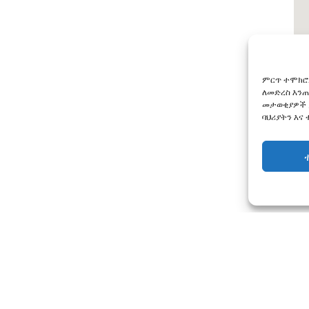
ምርጥ ተሞክሮ
ለመድረስ እንጠ
መታወቂያዎች 
ባህሪያትን እና
መመሪያዎች እና የምስክር ወረቀቶች
ብሎግ