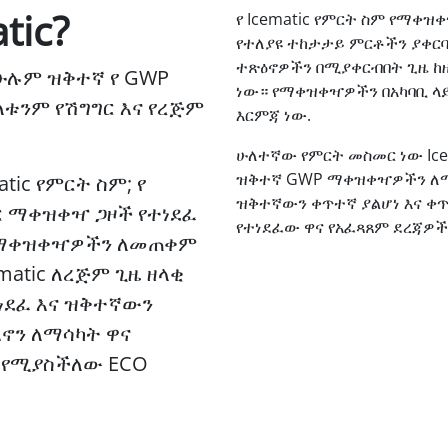
tic?
የ Icematic የምርት ስም የማቀ
የተለያዩ ተከታታይ ምርቶችን ያቀርባል
ተጽዕኖዎችን በሚያቀርብበት ጊዜ ከ
ለሁሉም ዝቅተኛ የ GWP
ነው። የማቀዝቀዣዎችን በአካባቢ ላይ
ለቱንም የሽግግር እና የረጅም
እርምጃ ነው.
ሁለተኛው የምርት መስመር ነው Icem
ዝቅተኛ GWP ማቀዝቀዣዎችን ለሚመ
tic የምርት ስም; የ
ዝቅተኛውን ቀጥተኛ ያልሆነ እና ቀጥ
ግር ማቀዝቀዣ ጋዞች የተነደፈ
የተነደፈው ዋና የአፈጻጸም ደረጃዎች
ጡ ማቀዝቀዣዎችን ለመጠቀም
atic ለረጅም ጊዜ ዘላቂ
ደፈ እና ዝቅተኛውን
እኖን ለማሳካት ዋና
 የሚያስችለው ECO