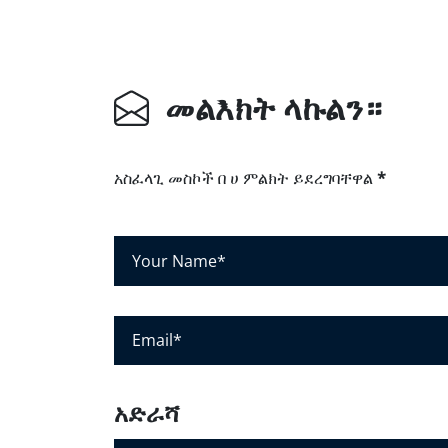
መልእክት ላኩልን።
አስፈላጊ መስኮች በ ሀ ምልክት ይደረግባቸዋል
*
የ
እ
ር
ስ
ኢ
ዎ
ሜ
ስ
ይ
ም
ል
አድራሻ
*
*