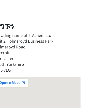
ግኙን
trading name of TrAchem Ltd
it 2 Holmeroyd Business Park
lmeroyd Road
rcroft
ncaster
uth Yorkshire
6 7EG