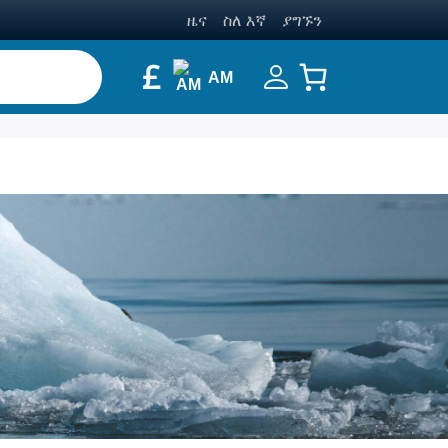
ዜና
ስለ እኛ
ያግኙን
£
AM