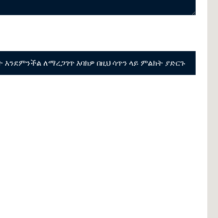
እንደምንችል ለማረጋገጥ እባክዎ በዚህ ሳጥን ላይ ምልክት ያድርጉ