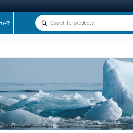
ምርቶች ፍለጋ
ንዶች