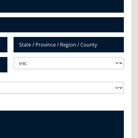
*
ግዛት / ክልል /
ክልል
ሀገር