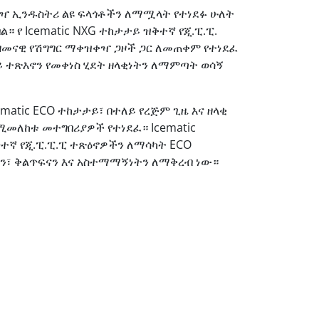
ዝቀዣ ኢንዱስትሪ ልዩ ፍላጎቶችን ለማሟላት የተነደፉ ሁለት
። የ Icematic NXG ተከታታይ ዝቅተኛ የጂ.ፒ.ፒ.
ዘመናዊ የሽግግር ማቀዝቀዣ ጋዞች ጋር ለመጠቀም የተነደፈ
 ተጽእኖን የመቀነስ ሂደት ዘላቂነትን ለማምጣት ወሳኝ
atic ECO ተከታታይ፣ በተለይ የረጅም ጊዜ እና ዘላቂ
ለከቱ መተግበሪያዎች የተነደፈ። Icematic
ተኛ የጂ.ፒ.ፒ.ፒ ተጽዕኖዎችን ለማሳካት ECO
ን፣ ቅልጥፍናን እና አስተማማኝነትን ለማቅረብ ነው።