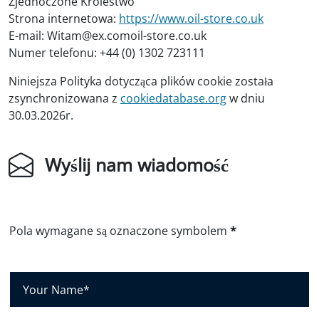
Zjednoczone Królestwo
Strona internetowa:
https://www.oil-store.co.uk
E-mail:
Witam@
ex.com
oil-store.co.uk
Numer telefonu: +44 (0) 1302 723111
Niniejsza Polityka dotycząca plików cookie została
zsynchronizowana z
cookiedatabase.org
w dniu
30.03.2026r.
Wyślij nam wiadomość
Pola wymagane są oznaczone symbolem
*
T
w
o