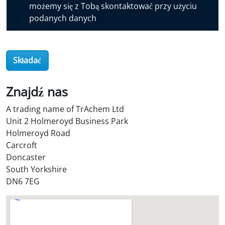
możemy się z Tobą skontaktować przy użyciu
v
podanych danych
e
r
O
i
Składać
l
S
Znajdź nas
t
o
A trading name of TrAchem Ltd
r
Unit 2 Holmeroyd Business Park
e
Holmeroyd Road
?
Carcroft
*
Doncaster
South Yorkshire
DN6 7EG