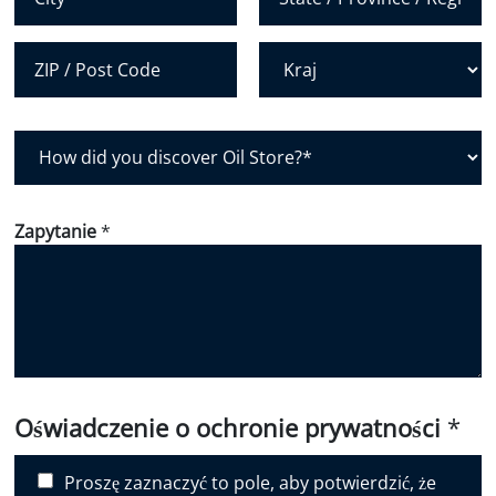
u
Miasto
Stan /
*
prowincja /
region
Kod pocztowy
Kraj
H
o
w
d
Zapytanie
*
i
d
y
o
u
d
i
Oświadczenie o ochronie prywatności
*
s
c
Proszę zaznaczyć to pole, aby potwierdzić, że
o