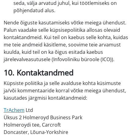
seda, välja arvatud juhul, kui töötlemiseks on
põhjendatud alus.
Nende õiguste kasutamiseks võtke meiega ühendust.
Palun vaadake selle küpsisepoliitika allosas olevaid
kontaktandmeid. Kui teil on kaebus selle kohta, kuidas
me teie andmeid käsitleme, soovime teie arvamust
kuulda, kuid teil on ka õigus esitada kaebus
järelevalveasutusele (Infovoliniku büroole (ICO)).
10. Kontaktandmed
Küpsiste poliitika ja selle avalduse kohta küsimuste
ja/või kommentaaride korral võtke meiega ühendust,
kasutades järgmisi kontaktandmeid:
TrAchem
Ltd
Üksus 2 Holmeroyd Business Park
Holmeroydi tee, Carcroft
Doncaster, Lõuna-Yorkshire