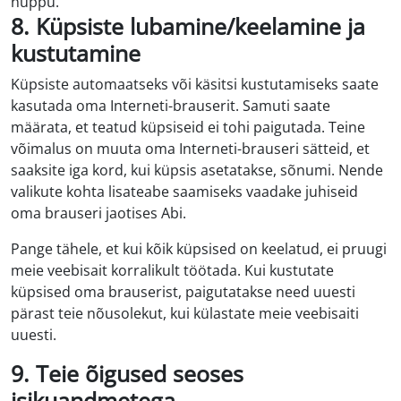
nuppu.
8. Küpsiste lubamine/keelamine ja
kustutamine
Küpsiste automaatseks või käsitsi kustutamiseks saate
kasutada oma Interneti-brauserit. Samuti saate
määrata, et teatud küpsiseid ei tohi paigutada. Teine
võimalus on muuta oma Interneti-brauseri sätteid, et
saaksite iga kord, kui küpsis asetatakse, sõnumi. Nende
valikute kohta lisateabe saamiseks vaadake juhiseid
oma brauseri jaotises Abi.
Pange tähele, et kui kõik küpsised on keelatud, ei pruugi
meie veebisait korralikult töötada. Kui kustutate
küpsised oma brauserist, paigutatakse need uuesti
pärast teie nõusolekut, kui külastate meie veebisaiti
uuesti.
9. Teie õigused seoses
isikuandmetega