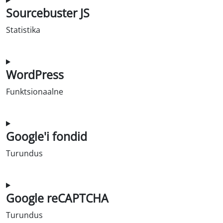
Sourcebuster JS
Statistika
Nõusolek teenuse sourcebuster-js kasutamiseks
WordPress
Funktsionaalne
Nõusolek WordPressi teenindamiseks
Google'i fondid
Turundus
Nõusolek google-fontide teenindamiseks
Google reCAPTCHA
Turundus