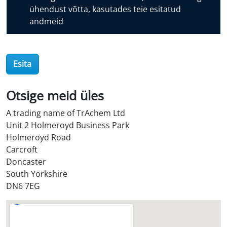
ühendust võtta, kasutades teie esitatud
v
andmeid
e
r
O
i
Esita
l
S
Otsige meid üles
t
o
A trading name of TrAchem Ltd
r
Unit 2 Holmeroyd Business Park
e
Holmeroyd Road
?
Carcroft
*
Doncaster
South Yorkshire
DN6 7EG