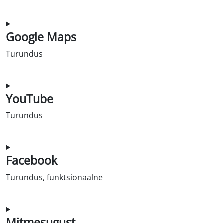
Nõusolek google-recaptcha teenuse kasutamiseks
Google Maps
Turundus
Nõusolek google-mapsi teenindamiseks
YouTube
Turundus
Nõusolek youtube teenindamiseks
Facebook
Turundus, funktsionaalne
Nõusolek facebooki teenindamiseks
Mitmesugust