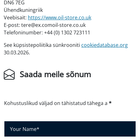
DN6 7EG
Ühendkuningriik
Veebisait:
https://www.oil-store.co.uk
E-post:
tere@
ex.com
oil-store.co.uk
Telefoninumber: +44 (0) 1302 723111
See küpsistepoliitika sünkrooniti
cookiedatabase.org
30.03.2026.
Saada meile sõnum
Kohustuslikud väljad on tähistatud tähega a
*
S
i
n