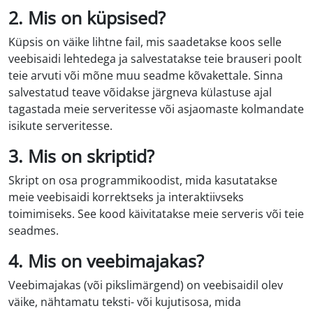
2. Mis on küpsised?
Küpsis on väike lihtne fail, mis saadetakse koos selle
veebisaidi lehtedega ja salvestatakse teie brauseri poolt
teie arvuti või mõne muu seadme kõvakettale. Sinna
salvestatud teave võidakse järgneva külastuse ajal
tagastada meie serveritesse või asjaomaste kolmandate
isikute serveritesse.
3. Mis on skriptid?
Skript on osa programmikoodist, mida kasutatakse
meie veebisaidi korrektseks ja interaktiivseks
toimimiseks. See kood käivitatakse meie serveris või teie
seadmes.
4. Mis on veebimajakas?
Veebimajakas (või pikslimärgend) on veebisaidil olev
väike, nähtamatu teksti- või kujutisosa, mida