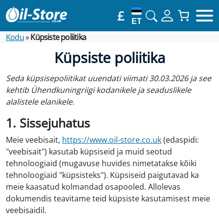
£
ET
Kodu
»
Küpsiste poliitika
Küpsiste poliitika
Seda küpsisepoliitikat uuendati viimati 30.03.2026 ja see
kehtib Ühendkuningriigi kodanikele ja seaduslikele
alalistele elanikele.
1. Sissejuhatus
Meie veebisait,
https://www.oil-store.co.uk
(edaspidi:
"veebisait") kasutab küpsiseid ja muid seotud
tehnoloogiaid (mugavuse huvides nimetatakse kõiki
tehnoloogiaid "küpsisteks"). Küpsiseid paigutavad ka
meie kaasatud kolmandad osapooled. Allolevas
dokumendis teavitame teid küpsiste kasutamisest meie
veebisaidil.