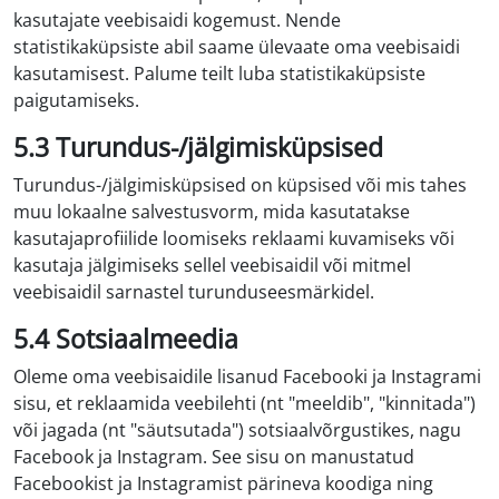
kasutajate veebisaidi kogemust. Nende
statistikaküpsiste abil saame ülevaate oma veebisaidi
kasutamisest. Palume teilt luba statistikaküpsiste
paigutamiseks.
5.3 Turundus-/jälgimisküpsised
Turundus-/jälgimisküpsised on küpsised või mis tahes
muu lokaalne salvestusvorm, mida kasutatakse
kasutajaprofiilide loomiseks reklaami kuvamiseks või
kasutaja jälgimiseks sellel veebisaidil või mitmel
veebisaidil sarnastel turunduseesmärkidel.
5.4 Sotsiaalmeedia
Oleme oma veebisaidile lisanud Facebooki ja Instagrami
sisu, et reklaamida veebilehti (nt "meeldib", "kinnitada")
või jagada (nt "säutsutada") sotsiaalvõrgustikes, nagu
Facebook ja Instagram. See sisu on manustatud
Facebookist ja Instagramist pärineva koodiga ning