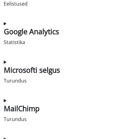
Eelistused
Nõusolek teenuse wpforms
Google Analytics
Statistika
Nõusolek teenuse google-analytics kasutamiseks
Microsofti selgus
Turundus
Nõusolek microsoft-clarity teenuse kasutamiseks
MailChimp
Turundus
Nõusolek teenuse mailchimp