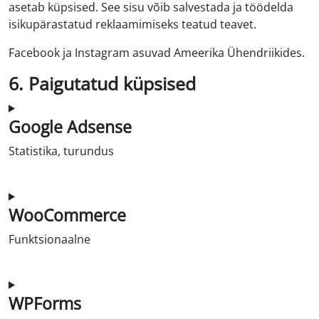
asetab küpsised. See sisu võib salvestada ja töödelda
isikupärastatud reklaamimiseks teatud teavet.
Facebook ja Instagram asuvad Ameerika Ühendriikides.
6. Paigutatud küpsised
Google Adsense
Statistika, turundus
Nõusolek google-adsense'i teenindamiseks
WooCommerce
Funktsionaalne
Nõusolek woocommerce'i teenindamiseks
WPForms