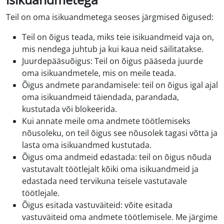
Teil on oma isikuandmetega seoses järgmised õigused:
Teil on õigus teada, miks teie isikuandmeid vaja on,
mis nendega juhtub ja kui kaua neid säilitatakse.
Juurdepääsuõigus: Teil on õigus pääseda juurde
oma isikuandmetele, mis on meile teada.
Õigus andmete parandamisele: teil on õigus igal ajal
oma isikuandmeid täiendada, parandada,
kustutada või blokeerida.
Kui annate meile oma andmete töötlemiseks
nõusoleku, on teil õigus see nõusolek tagasi võtta ja
lasta oma isikuandmed kustutada.
Õigus oma andmeid edastada: teil on õigus nõuda
vastutavalt töötlejalt kõiki oma isikuandmeid ja
edastada need tervikuna teisele vastutavale
töötlejale.
Õigus esitada vastuväiteid: võite esitada
vastuväiteid oma andmete töötlemisele. Me järgime