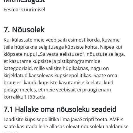
Eesmärk uurimisel
Nõusolek mitmesuguse teenuse osutamiseks
7. Nõusolek
Kui külastate meie veebisaiti esimest korda, kuvame
teile hüpikakna selgitusega küpsiste kohta. Niipea kui
klõpsate nupul „Salvesta eelistused”, nõustute sellega,
et kasutame küpsiste ja pistikprogrammide
kategooriaid, mille valisite hüpikaknas, nagu on
kirjeldatud käesolevas küpsisepoliitikas. Saate oma
brauseri kaudu küpsiste kasutamise keelata, kuid
pidage meeles, et meie veebisait ei pruugi enam
korralikult töötada.
7.1 Hallake oma nõusoleku seadeid
Laadisite küpsisepoliitika ilma JavaScripti toeta. AMP-s
saate kasutada lehe allosas olevat nõusoleku haldamise