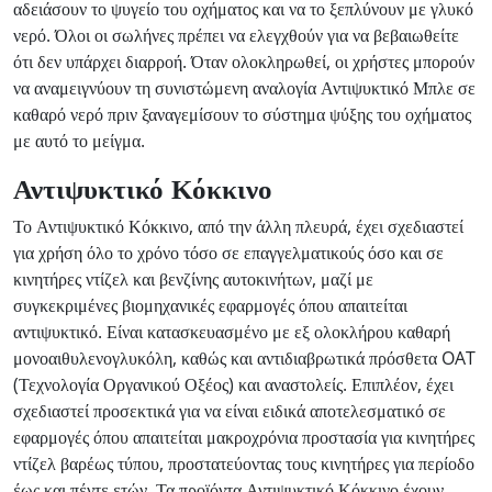
αδειάσουν το ψυγείο του οχήματος και να το ξεπλύνουν με γλυκό
νερό. Όλοι οι σωλήνες πρέπει να ελεγχθούν για να βεβαιωθείτε
ότι δεν υπάρχει διαρροή. Όταν ολοκληρωθεί, οι χρήστες μπορούν
να αναμειγνύουν τη συνιστώμενη αναλογία Αντιψυκτικό Μπλε σε
καθαρό νερό πριν ξαναγεμίσουν το σύστημα ψύξης του οχήματος
με αυτό το μείγμα.
Αντιψυκτικό Κόκκινο
Το Αντιψυκτικό Κόκκινο, από την άλλη πλευρά, έχει σχεδιαστεί
για χρήση όλο το χρόνο τόσο σε επαγγελματικούς όσο και σε
κινητήρες ντίζελ και βενζίνης αυτοκινήτων, μαζί με
συγκεκριμένες βιομηχανικές εφαρμογές όπου απαιτείται
αντιψυκτικό. Είναι κατασκευασμένο με εξ ολοκλήρου καθαρή
μονοαιθυλενογλυκόλη, καθώς και αντιδιαβρωτικά πρόσθετα OAT
(Τεχνολογία Οργανικού Οξέος) και αναστολείς. Επιπλέον, έχει
σχεδιαστεί προσεκτικά για να είναι ειδικά αποτελεσματικό σε
εφαρμογές όπου απαιτείται μακροχρόνια προστασία για κινητήρες
ντίζελ βαρέως τύπου, προστατεύοντας τους κινητήρες για περίοδο
έως και πέντε ετών. Τα προϊόντα Αντιψυκτικό Κόκκινο έχουν