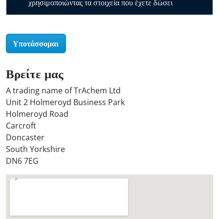
χρησιμοποιώντας τα στοιχεία που έχετε δώσει
e
r
O
Υποτάσσομαι
i
l
S
Βρείτε μας
t
A trading name of TrAchem Ltd
o
Unit 2 Holmeroyd Business Park
r
Holmeroyd Road
e
Carcroft
?
Doncaster
*
South Yorkshire
DN6 7EG