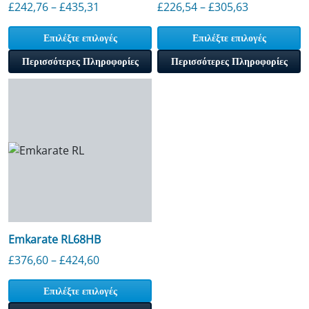
Εύρος τιμών: 242,76 £ έως 435,31 £
Εύρος τιμών:
£
242,76
–
£
435,31
£
226,54
–
£
305,63
Επιλέξτε επιλογές
Επιλέξτε επιλογές
Περισσότερες Πληροφορίες
Περισσότερες Πληροφορίες
Emkarate RL68HB
Εύρος τιμών: 376,60 £ έως 424,60 £
£
376,60
–
£
424,60
Επιλέξτε επιλογές