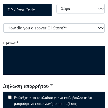
ώ
Πόλη
Πολιτεία /
ν
Επαρχία /
Περιφέρεια
ο
Χώρα
υ
ΤΚ
*
H
o
w
Ερευνα
*
d
i
d
y
o
u
d
i
Δήλωση απορρήτου
*
s
c
Επιλέξτε αυτό το πλαίσιο για να επιβεβαιώσετε ότι
o
μπορούμε να επικοινωνήσουμε μαζί σας
v