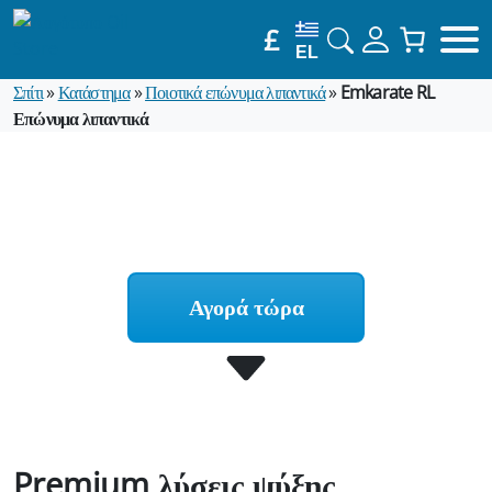
£
EL
Σπίτι
»
Κατάστημα
»
Ποιοτικά επώνυμα λιπαντικά
»
Emkarate RL
Επώνυμα λιπαντικά
Αγορά τώρα
Premium λύσεις ψύξης