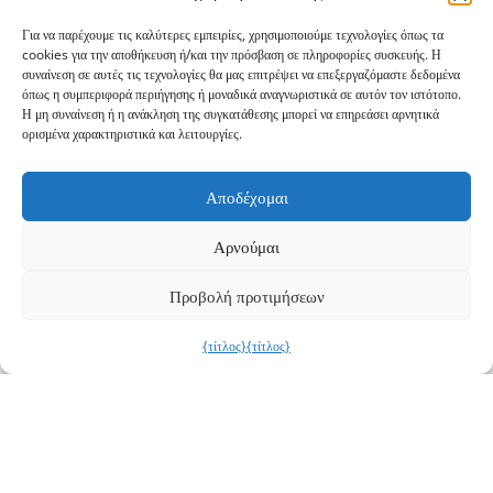
Για να παρέχουμε τις καλύτερες εμπειρίες, χρησιμοποιούμε τεχνολογίες όπως τα
cookies για την αποθήκευση ή/και την πρόσβαση σε πληροφορίες συσκευής. Η
συναίνεση σε αυτές τις τεχνολογίες θα μας επιτρέψει να επεξεργαζόμαστε δεδομένα
όπως η συμπεριφορά περιήγησης ή μοναδικά αναγνωριστικά σε αυτόν τον ιστότοπο.
Η μη συναίνεση ή η ανάκληση της συγκατάθεσης μπορεί να επηρεάσει αρνητικά
ορισμένα χαρακτηριστικά και λειτουργίες.
Αποδέχομαι
Αρνούμαι
Προβολή προτιμήσεων
{τίτλος}
{τίτλος}