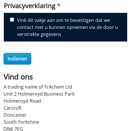
i
Privacyverklaring
*
s
c
Vink dit vakje aan om te bevestigen dat we
o
contact met u kunnen opnemen via de door u
v
verstrekte gegevens
e
r
O
Indienen
i
l
S
Vind ons
t
A trading name of TrAchem Ltd
o
Unit 2 Holmeroyd Business Park
r
Holmeroyd Road
e
Carcroft
?
Doncaster
*
South Yorkshire
DN6 7EG