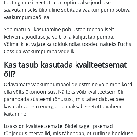
töötingimusi. Seetõttu on optimaalse jõudluse
saavutamiseks ülioluline sobitada vaakumpump sobiva
vaakumpumbaõliga.
Sobimatu õli kasutamine põhjustab tõenäoliselt
kehvema jõudluse ja võib-olla kahjustab pumpa.
Võimalik, et vajate ka toidukindlat toodet, näiteks Fuchs
Cassida vaakumpumba vedelik.
Kas tasub kasutada kvaliteetsemat
õli?
Odavamate vaakumpumbaõlide ostmine võib mõnikord
olla võlts ökonoomsus. Näiteks võib kvaliteetsem õli
parandada süsteemi tõhusust, mis tähendab, et see
kasutab vähem energiat ja maksab seetõttu vähem
käitamine.
Lisaks on kvaliteetsematel õlidel sageli pikemad
tühjendusintervallid, mis tähendab, et rutiinse hoolduse