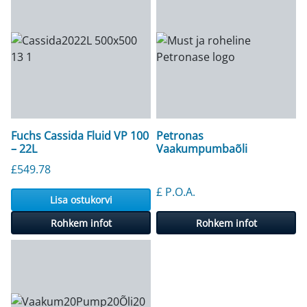
Fuchs Cassida Fluid VP 100
Petronas
– 22L
Vaakumpumbaõli
£
549.78
£ P.O.A.
Lisa ostukorvi
Rohkem infot
Rohkem infot