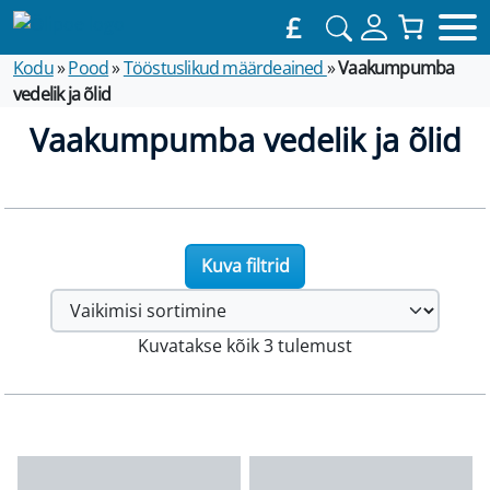
£
Kodu
»
Pood
»
Tööstuslikud määrdeained
»
Vaakumpumba
vedelik ja õlid
Vaakumpumba vedelik ja õlid
Kuva filtrid
Kuvatakse kõik 3 tulemust