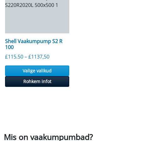
Shell Vaakumpump S2 R
100
Hinnavahemik: 115,50 £ kuni 1137,50 £
£
115.50
–
£
1137,50
Valige valikud
Rohkem infot
Mis on vaakumpumbad?