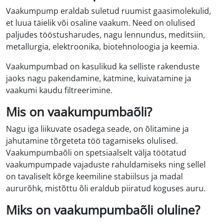
Vaakumpump eraldab suletud ruumist gaasimolekulid,
et luua täielik või osaline vaakum. Need on olulised
paljudes tööstusharudes, nagu lennundus, meditsiin,
metallurgia, elektroonika, biotehnoloogia ja keemia.
Vaakumpumbad on kasulikud ka selliste rakenduste
jaoks nagu pakendamine, katmine, kuivatamine ja
vaakumi kaudu filtreerimine.
Mis on vaakumpumbaõli?
Nagu iga liikuvate osadega seade, on õlitamine ja
jahutamine tõrgeteta töö tagamiseks olulised.
Vaakumpumbaõli on spetsiaalselt välja töötatud
vaakumpumpade vajaduste rahuldamiseks ning sellel
on tavaliselt kõrge keemiline stabiilsus ja madal
aururõhk, mistõttu õli eraldub piiratud koguses auru.
Miks on vaakumpumbaõli oluline?