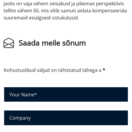
jaoks on vaja vähem seisakuid ja pikemas perspektiivis
tellite vähem õli, mis võib samuti aidata kompenseerida
suuremaid esialgseid ostukulusid.
Saada meile sõnum
Kohustuslikud väljad on tähistatud tähega a
*
S
i
n
u
E
n
t
i
t