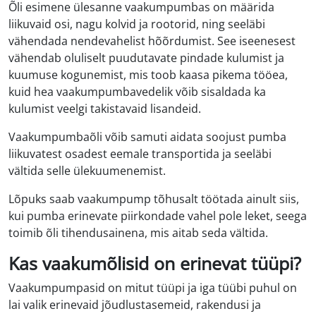
Õli esimene ülesanne vaakumpumbas on määrida
liikuvaid osi, nagu kolvid ja rootorid, ning seeläbi
vähendada nendevahelist hõõrdumist. See iseenesest
vähendab oluliselt puudutavate pindade kulumist ja
kuumuse kogunemist, mis toob kaasa pikema tööea,
kuid hea vaakumpumbavedelik võib sisaldada ka
kulumist veelgi takistavaid lisandeid.
Vaakumpumbaõli võib samuti aidata soojust pumba
liikuvatest osadest eemale transportida ja seeläbi
vältida selle ülekuumenemist.
Lõpuks saab vaakumpump tõhusalt töötada ainult siis,
kui pumba erinevate piirkondade vahel pole leket, seega
toimib õli tihendusainena, mis aitab seda vältida.
Kas vaakumõlisid on erinevat tüüpi?
Vaakumpumpasid on mitut tüüpi ja iga tüübi puhul on
lai valik erinevaid jõudlustasemeid, rakendusi ja