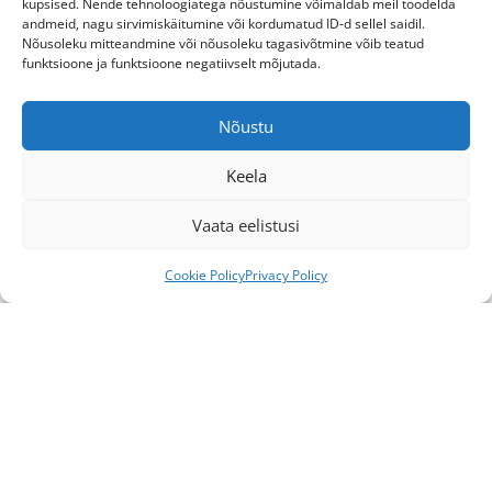
küpsised. Nende tehnoloogiatega nõustumine võimaldab meil töödelda
andmeid, nagu sirvimiskäitumine või kordumatud ID-d sellel saidil.
Nõusoleku mitteandmine või nõusoleku tagasivõtmine võib teatud
funktsioone ja funktsioone negatiivselt mõjutada.
Nõustu
Keela
Vaata eelistusi
Cookie Policy
Privacy Policy