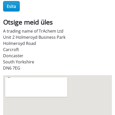
O
Esita
i
l
S
Otsige meid üles
t
A trading name of TrAchem Ltd
o
Unit 2 Holmeroyd Business Park
r
Holmeroyd Road
e
Carcroft
?
Doncaster
*
South Yorkshire
DN6 7EG