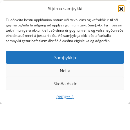
Stjórna samþykki
Til að veita bestu upplifunina notum við tækni eins og vafrakökur til að
geyma og/eða fá aðgang að upplýsingum um tæki. Samþykki fyrir þessari
tækni mun gera okkur kleift að vinna úr gögnum eins og vafrahegðun eða
einstök auðkenni á þessari síðu. Að samþykkja ekki eða afturkalla
samþykki getur haft slæm áhrif á ákveðna eiginleika og aðgerðir.
Samþykkja
Neita
Skoða óskir
{titill}
{titill}