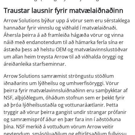
Traustar lausnir fyrir matvælaiðnaðinn
Arrow Solutions býður upp á vörur sem eru sérstaklega
hannaðar fyrir vinnslu og viðhald í matvælaiðnaði.
Áhersla þeirra á að framleiða hágæða vörur og vinna
náið með endanotendum til að hámarka ferla sína er
ástæða þess að helstu OEM og matvælavinnslustöðvar
um allan heim treysta Arrow til að viðhalda öryggi og
áreiðanleika starfseminnar.
Arrow Solutions samræmist ströngustu stöðlum
iðnaðarins um lýðheilsu og umhverfisöryggi. Vörur
þeirra fyrir matvælavinnsluiðnaðinn eru samþykktar af
NSF, alþjóðlegum, óháðum stofnun sem er þekkt fyrir
að þróa lýðheilsustaðla og vottunaráætlanir. Þetta
tryggir að vörur þeirra gangist undir strangar prófanir
og samræmispróf áður en þær fara inn í aðstöðuna
þína. NSF merkið á vottuðum vörum Arrow veitir
neytendum, smásöluaðilum og eftirlitsaðilum fullvissu