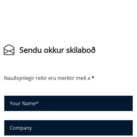
Sendu okkur skilaboð
Nauðsynlegir reitir eru merktir með a
*
N
a
f
n
F
þ
y
i