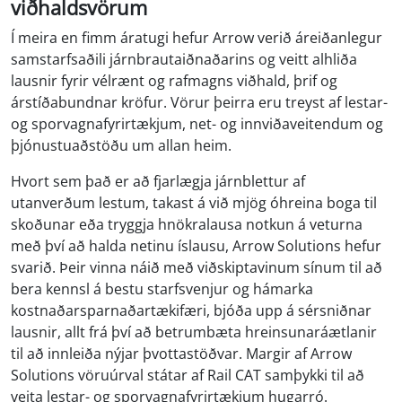
viðhaldsvörum
Í meira en fimm áratugi hefur Arrow verið áreiðanlegur
samstarfsaðili járnbrautaiðnaðarins og veitt alhliða
lausnir fyrir vélrænt og rafmagns viðhald, þrif og
árstíðabundnar kröfur. Vörur þeirra eru treyst af lestar-
og sporvagnafyrirtækjum, net- og innviðaveitendum og
þjónustuaðstöðu um allan heim.
Hvort sem það er að fjarlægja járnblettur af
utanverðum lestum, takast á við mjög óhreina boga til
skoðunar eða tryggja hnökralausa notkun á veturna
með því að halda netinu íslausu, Arrow Solutions hefur
svarið. Þeir vinna náið með viðskiptavinum sínum til að
bera kennsl á bestu starfsvenjur og hámarka
kostnaðarsparnaðartækifæri, bjóða upp á sérsniðnar
lausnir, allt frá því að betrumbæta hreinsunaráætlanir
til að innleiða nýjar þvottastöðvar. Margir af Arrow
Solutions vöruúrval státar af Rail CAT samþykki til að
veita lestar- og sporvagnafyrirtækjum hugarró.