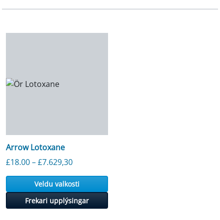
Arrow Lotoxane
Verðbil: £18.00 til £7.629.30
£
18.00
–
£
7.629,30
Veldu valkosti
Frekari upplýsingar