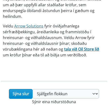
um að þær uppfylli allar staðlaðar kröfur, sem
endurspegla óbilandi ástundun þeirra í gæðum og
heilindum.
Veldu
Arrow Solutions
fyrir óviðjafnanlega
sérfræðiþekkingu, áreiðanleika og frammistöðu í
hreinsunar- og viðhaldslausnum. Veldu Arrow fyrir
hreinsunar- og viðhaldslausnir þínar; skoðaðu
vörubæklingana hér að neðan og
tala við Oil Store lið
um kröfur þínar eða til að biðja um verðtilboð.
Sýna síur
Sýnir eina niðurstöðuna