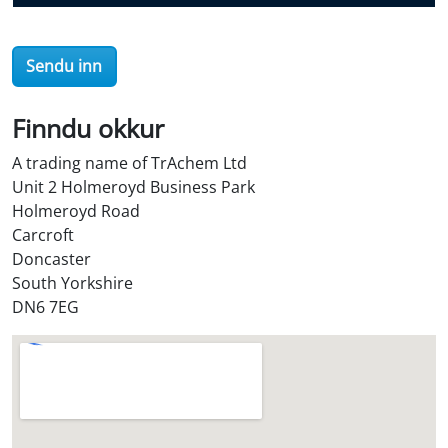
O
i
Sendu inn
l
S
t
Finndu okkur
o
A trading name of TrAchem Ltd
r
Unit 2 Holmeroyd Business Park
e
Holmeroyd Road
?
Carcroft
*
Doncaster
South Yorkshire
DN6 7EG