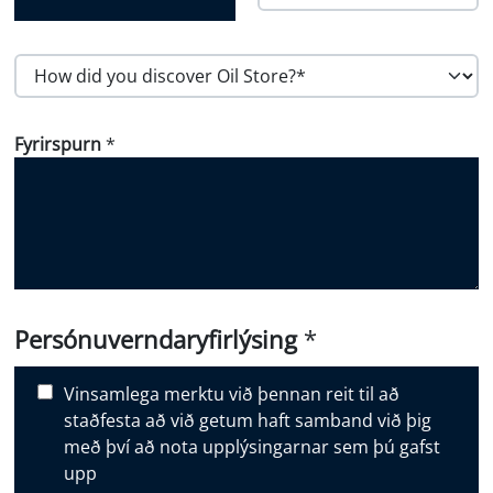
Land
Póstnúmer
H
o
w
Fyrirspurn
*
d
i
d
y
o
u
d
i
Persónuverndaryfirlýsing
*
s
c
Vinsamlega merktu við þennan reit til að
o
staðfesta að við getum haft samband við þig
v
með því að nota upplýsingarnar sem þú gafst
e
upp
r