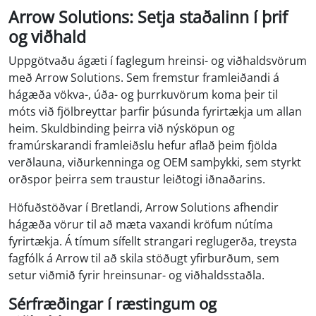
Arrow Solutions: Setja staðalinn í þrif
og viðhald
Uppgötvaðu ágæti í faglegum hreinsi- og viðhaldsvörum
með Arrow Solutions. Sem fremstur framleiðandi á
hágæða vökva-, úða- og þurrkuvörum koma þeir til
móts við fjölbreyttar þarfir þúsunda fyrirtækja um allan
heim. Skuldbinding þeirra við nýsköpun og
framúrskarandi framleiðslu hefur aflað þeim fjölda
verðlauna, viðurkenninga og OEM samþykki, sem styrkt
orðspor þeirra sem traustur leiðtogi iðnaðarins.
Höfuðstöðvar í Bretlandi, Arrow Solutions afhendir
hágæða vörur til að mæta vaxandi kröfum nútíma
fyrirtækja. Á tímum sífellt strangari reglugerða, treysta
fagfólk á Arrow til að skila stöðugt yfirburðum, sem
setur viðmið fyrir hreinsunar- og viðhaldsstaðla.
Sérfræðingar í ræstingum og