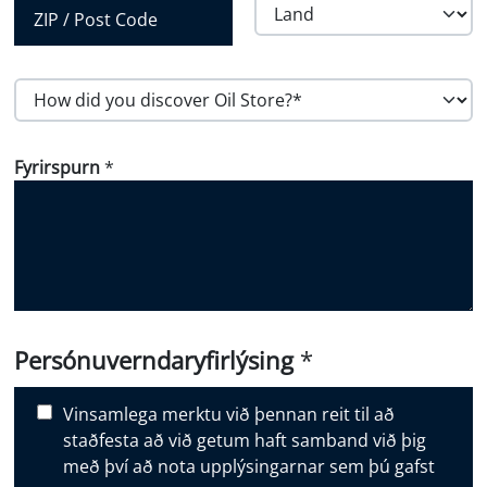
svæði
Land
Póstnúmer
H
o
w
Fyrirspurn
*
d
i
d
y
o
u
d
i
Persónuverndaryfirlýsing
*
s
c
Vinsamlega merktu við þennan reit til að
o
staðfesta að við getum haft samband við þig
v
með því að nota upplýsingarnar sem þú gafst
e