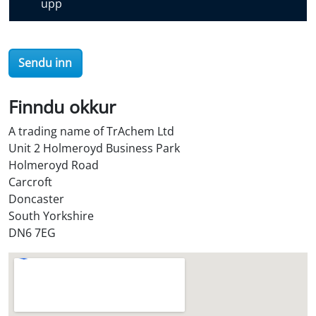
upp
r
O
i
Sendu inn
l
S
t
Finndu okkur
o
A trading name of TrAchem Ltd
r
Unit 2 Holmeroyd Business Park
e
Holmeroyd Road
?
Carcroft
*
Doncaster
South Yorkshire
DN6 7EG