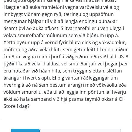
Hægt er að auka framleiðni vegna varðveislu véla og
innbyggt viðnám gegn ryð, tæringu og uppsöfnun
mengunar hjálpar til við að lengja endingu búnaðar
ásamt því að auka afköst. Slitvarnarefni eru venjulega í
vökva smurefnaformúlunum sem við bjóðum upp á.
Þetta býður upp á vernd fyrir hluta eins og vökvadælur,
mótora og aðra vélarhluti, sem getur leitt til minni niður
í miðbæ vegna minni þörf á viðgerðum eða viðhaldi. Það
þýðir líka að vélar haldast vel smurðar jafnvel þegar þær
eru notaðar við háan hita, sem tryggir sléttan, sléttan
árangur í hvert skipti. Ef þig vantar ráðleggingar um
hvernig á að ná sem bestum árangri með vökvaolíu eða
völdum smurolíu, eða til að leggja inn pöntun, af hverju
ekki að hafa samband við hjálpsama teymið okkar á Oil
Store í dag?