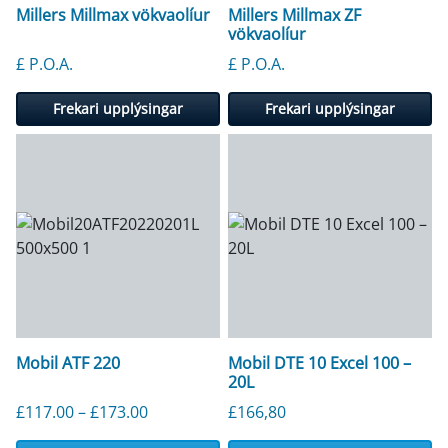
Millers Millmax vökvaolíur
Millers Millmax ZF
vökvaolíur
£ P.O.A.
£ P.O.A.
Frekari upplýsingar
Frekari upplýsingar
Mobil ATF 220
Mobil DTE 10 Excel 100 –
20L
Price range: £117.00 through £173.00
£
117.00
–
£
173.00
£
166,80