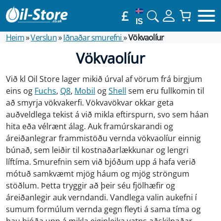
£
IS
Heim
»
Verslun
»
Iðnaðar smurefni
»
Vökvaolíur
Vökvaolíur
Við kl Oil Store lager mikið úrval af vörum frá birgjum
eins og
Fuchs
,
Q8
,
Mobil
og
Shell
sem eru fullkomin til
að smyrja vökvakerfi. Vökvavökvar okkar geta
auðveldlega tekist á við mikla eftirspurn, svo sem háan
hita eða vélrænt álag. Auk framúrskarandi og
áreiðanlegrar frammistöðu vernda vökvaolíur einnig
búnað, sem leiðir til kostnaðarlækkunar og lengri
líftíma. Smurefnin sem við bjóðum upp á hafa verið
mótuð samkvæmt mjög háum og mjög ströngum
stöðlum. Þetta tryggir að þeir séu fjölhæfir og
áreiðanlegir auk verndandi. Vandlega valin aukefni í
sumum formúlum vernda gegn fleyti á sama tíma og
þau bjóða upp á mikla eiginleika vatns aðskilnaðar.