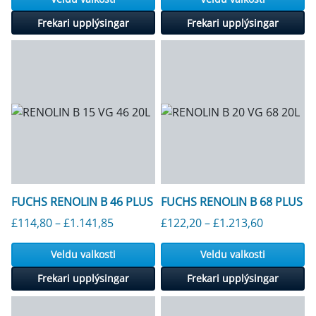
Frekari upplýsingar
Frekari upplýsingar
FUCHS RENOLIN B 46 PLUS
FUCHS RENOLIN B 68 PLUS
Verðbil: £114,80 til £1.141,85
Verðbil: £
£
114,80
–
£
1.141,85
£
122,20
–
£
1.213,60
Veldu valkosti
Veldu valkosti
Frekari upplýsingar
Frekari upplýsingar