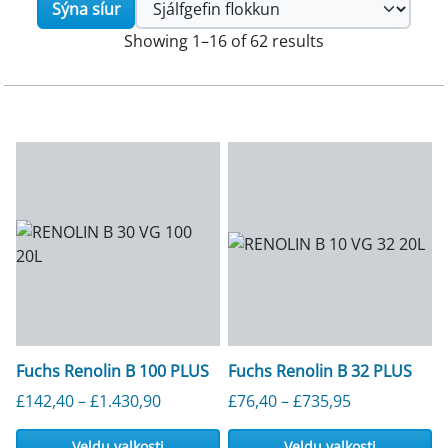
Sýna síur
Showing 1–16 of 62 results
Fuchs Renolin B 100 PLUS
Fuchs Renolin B 32 PLUS
Verðbil: £142,40 til £1.430,90
Verðbil: £76,
£
142,40
–
£
1.430,90
£
76,40
–
£
735,95
Veldu valkosti
Veldu valkosti