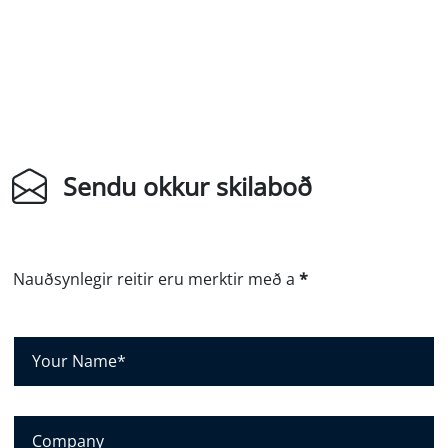
Sendu okkur skilaboð
Nauðsynlegir reitir eru merktir með a
*
N
a
f
n
F
þ