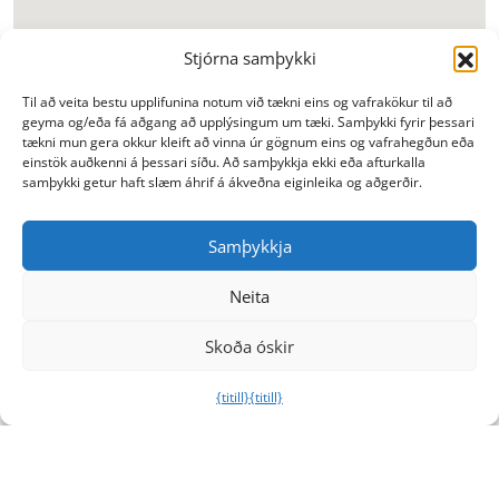
Stjórna samþykki
Til að veita bestu upplifunina notum við tækni eins og vafrakökur til að
geyma og/eða fá aðgang að upplýsingum um tæki. Samþykki fyrir þessari
tækni mun gera okkur kleift að vinna úr gögnum eins og vafrahegðun eða
einstök auðkenni á þessari síðu. Að samþykkja ekki eða afturkalla
samþykki getur haft slæm áhrif á ákveðna eiginleika og aðgerðir.
Samþykkja
Neita
Skoða óskir
{titill}
{titill}