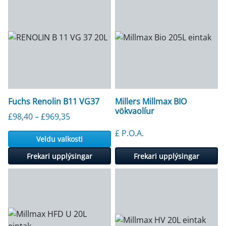
Fuchs Renolin B11 VG37
Millers Millmax BIO
vökvaolíur
Verðbil: £98,40 til £969,35
£
98,40
–
£
969,35
£ P.O.A.
Veldu valkosti
Frekari upplýsingar
Frekari upplýsingar