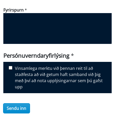
w
Fyrirspurn
*
d
i
d
y
o
u
d
i
Persónuverndaryfirlýsing
*
s
c
Vinsamlega merktu við þennan reit til að
o
staðfesta að við getum haft samband við þig
v
með því að nota upplýsingarnar sem þú gafst
e
upp
r
O
i
Sendu inn
l