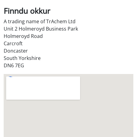
S
t
Finndu okkur
o
A trading name of TrAchem Ltd
r
Unit 2 Holmeroyd Business Park
e
Holmeroyd Road
?
Carcroft
*
Doncaster
South Yorkshire
DN6 7EG