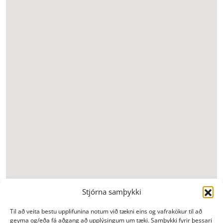
Stjórna samþykki
Til að veita bestu upplifunina notum við tækni eins og vafrakökur til að
geyma og/eða fá aðgang að upplýsingum um tæki. Samþykki fyrir þessari