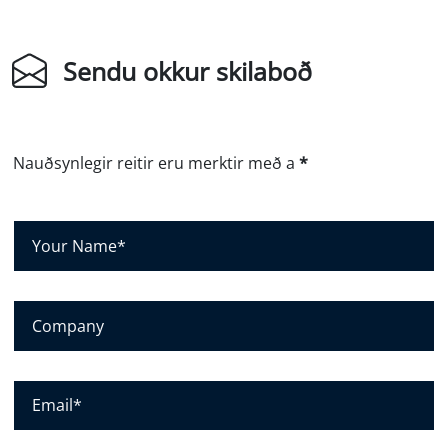
Sendu okkur skilaboð
Nauðsynlegir reitir eru merktir með a
*
N
a
f
n
F
þ
y
i
r
t
i
T
t
r
ö
*
t
l