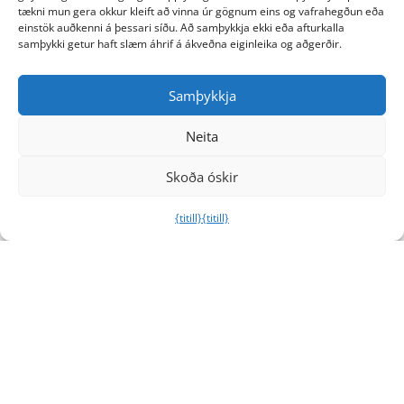
tækni mun gera okkur kleift að vinna úr gögnum eins og vafrahegðun eða
einstök auðkenni á þessari síðu. Að samþykkja ekki eða afturkalla
samþykki getur haft slæm áhrif á ákveðna eiginleika og aðgerðir.
Samþykkja
Neita
Skoða óskir
{titill}
{titill}