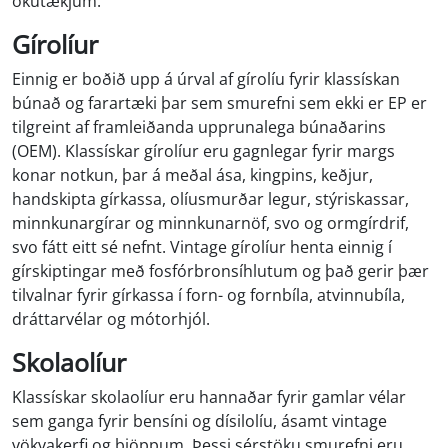
ökutækjum.
Gírolíur
Einnig er boðið upp á úrval af gírolíu fyrir klassískan
búnað og farartæki þar sem smurefni sem ekki er EP er
tilgreint af framleiðanda upprunalega búnaðarins
(OEM). Klassískar gírolíur eru gagnlegar fyrir margs
konar notkun, þar á meðal ása, kingpins, keðjur,
handskipta gírkassa, olíusmurðar legur, stýriskassar,
minnkunargírar og minnkunarnöf, svo og ormgírdrif,
svo fátt eitt sé nefnt. Vintage gírolíur henta einnig í
gírskiptingar með fosfórbronsíhlutum og það gerir þær
tilvalnar fyrir gírkassa í forn- og fornbíla, atvinnubíla,
dráttarvélar og mótorhjól.
Skolaolíur
Klassískar skolaolíur eru hannaðar fyrir gamlar vélar
sem ganga fyrir bensíni og dísilolíu, ásamt vintage
vökvakerfi og þjöppum. Þessi sérstöku smurefni eru