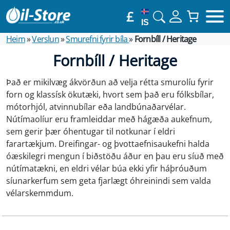
£
IS
Heim
»
Verslun
»
Smurefni fyrir bíla
»
Fornbíll / Heritage
Fornbíll / Heritage
Það er mikilvæg ákvörðun að velja rétta smurolíu fyrir
forn og klassísk ökutæki, hvort sem það eru fólksbílar,
mótorhjól, atvinnubílar eða landbúnaðarvélar.
Nútímaolíur eru framleiddar með hágæða aukefnum,
sem gerir þær óhentugar til notkunar í eldri
farartækjum. Dreifingar- og þvottaefnisaukefni halda
óæskilegri mengun í biðstöðu áður en þau eru síuð með
nútímatækni, en eldri vélar búa ekki yfir háþróuðum
síunarkerfum sem geta fjarlægt óhreinindi sem valda
vélarskemmdum.