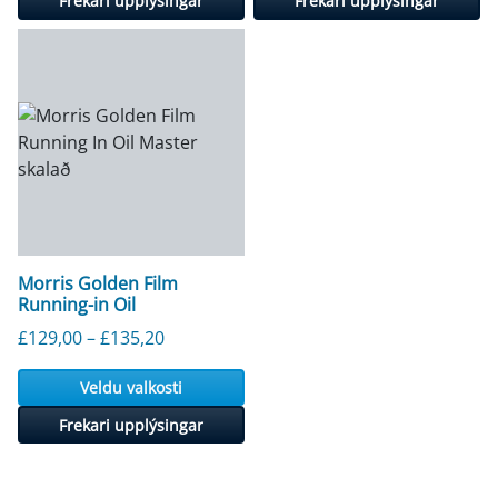
Frekari upplýsingar
Frekari upplýsingar
Morris Golden Film
Running-in Oil
Verðbil: £129,00 til £135,20
£
129,00
–
£
135,20
Veldu valkosti
Frekari upplýsingar