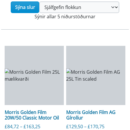
Sýna síur
Sýnir allar 5 niðurstöðurnar
Morris Golden Film
Morris Golden Film AG
20W/50 Classic Motor Oil
Gírolíur
Verðbil: £84,72 til £163,25
Verðbil: £12
£
84,72
–
£
163,25
£
129,50
–
£
170,75