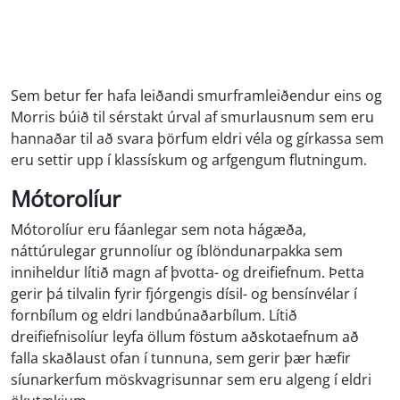
Sem betur fer hafa leiðandi smurframleiðendur eins og
Morris búið til sérstakt úrval af smurlausnum sem eru
hannaðar til að svara þörfum eldri véla og gírkassa sem
eru settir upp í klassískum og arfgengum flutningum.
Mótorolíur
Mótorolíur eru fáanlegar sem nota hágæða,
náttúrulegar grunnolíur og íblöndunarpakka sem
inniheldur lítið magn af þvotta- og dreifiefnum. Þetta
gerir þá tilvalin fyrir fjórgengis dísil- og bensínvélar í
fornbílum og eldri landbúnaðarbílum. Lítið
dreifiefnisolíur leyfa öllum föstum aðskotaefnum að
falla skaðlaust ofan í tunnuna, sem gerir þær hæfir
síunarkerfum möskvagrisunnar sem eru algeng í eldri