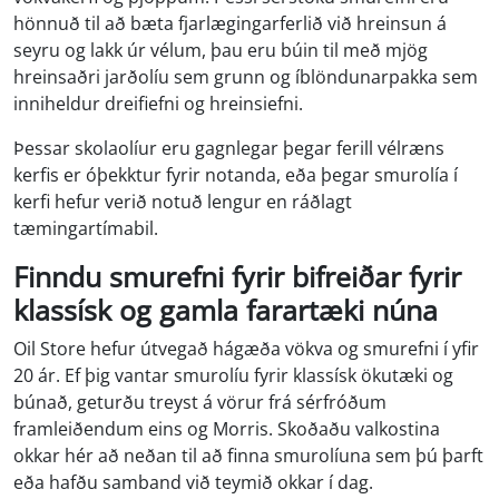
hönnuð til að bæta fjarlægingarferlið við hreinsun á
seyru og lakk úr vélum, þau eru búin til með mjög
hreinsaðri jarðolíu sem grunn og íblöndunarpakka sem
inniheldur dreifiefni og hreinsiefni.
Þessar skolaolíur eru gagnlegar þegar ferill vélræns
kerfis er óþekktur fyrir notanda, eða þegar smurolía í
kerfi hefur verið notuð lengur en ráðlagt
tæmingartímabil.
Finndu smurefni fyrir bifreiðar fyrir
klassísk og gamla farartæki núna
Oil Store hefur útvegað hágæða vökva og smurefni í yfir
20 ár. Ef þig vantar smurolíu fyrir klassísk ökutæki og
búnað, geturðu treyst á vörur frá sérfróðum
framleiðendum eins og Morris. Skoðaðu valkostina
okkar hér að neðan til að finna smurolíuna sem þú þarft
eða hafðu samband við teymið okkar í dag.