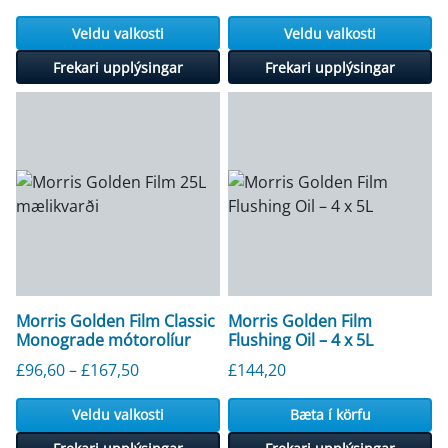
Veldu valkosti
Veldu valkosti
Frekari upplýsingar
Frekari upplýsingar
Morris Golden Film Classic
Morris Golden Film
Monograde mótorolíur
Flushing Oil – 4 x 5L
Verðbil: £96,60 til £167,50
£
96,60
–
£
167,50
£
144,20
Veldu valkosti
Bæta í körfu