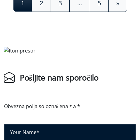
1
2
3
…
5
»
Pošljite nam sporočilo
Obvezna polja so označena z a
*
V
a