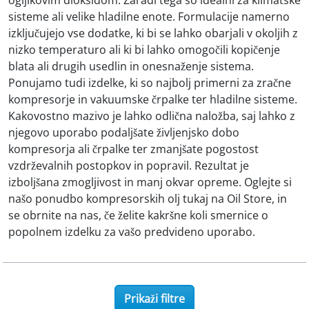
sisteme ali velike hladilne enote. Formulacije namerno
izključujejo vse dodatke, ki bi se lahko obarjali v okoljih z
nizko temperaturo ali ki bi lahko omogočili kopičenje
blata ali drugih usedlin in onesnaženje sistema.
Ponujamo tudi izdelke, ki so najbolj primerni za zračne
kompresorje in vakuumske črpalke ter hladilne sisteme.
Kakovostno mazivo je lahko odlična naložba, saj lahko z
njegovo uporabo podaljšate življenjsko dobo
kompresorja ali črpalke ter zmanjšate pogostost
vzdrževalnih postopkov in popravil. Rezultat je
izboljšana zmogljivost in manj okvar opreme. Oglejte si
našo ponudbo kompresorskih olj tukaj na Oil Store, in
se obrnite na nas, če želite kakršne koli smernice o
popolnem izdelku za vašo predvideno uporabo.
Prikaži filtre