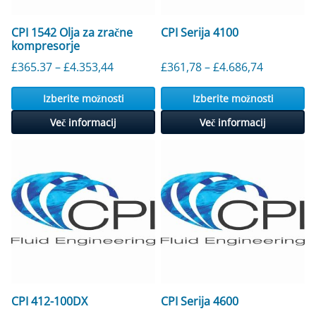
CPI 1542 Olja za zračne
CPI Serija 4100
kompresorje
Cenovni razpon: od 365,37 £ do 4353,
Cenovni r
£
365.37
–
£
4.353,44
£
361,78
–
£
4.686,74
Izberite možnosti
Izberite možnosti
Več informacij
Več informacij
CPI 412-100DX
CPI Serija 4600