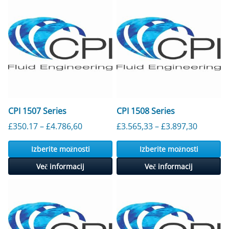
CPI 1507 Series
CPI 1508 Series
Cenovni razpon: od 350,17 £ do 4.786,
Cenovni 
£
350.17
–
£
4.786,60
£
3.565,33
–
£
3.897,30
Izberite možnosti
Izberite možnosti
Več informacij
Več informacij