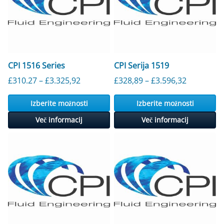
CPI 1516 Series
CPI Serija 1519
Cenovni razpon: od 310,27 £ do 3325,
Cenovni r
£
310.27
–
£
3.325,92
£
328,89
–
£
3.596,32
Izberite možnosti
Izberite možnosti
Več informacij
Več informacij