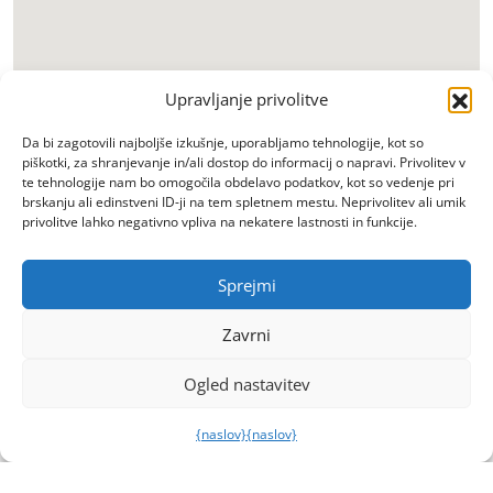
Upravljanje privolitve
Da bi zagotovili najboljše izkušnje, uporabljamo tehnologije, kot so
piškotki, za shranjevanje in/ali dostop do informacij o napravi. Privolitev v
te tehnologije nam bo omogočila obdelavo podatkov, kot so vedenje pri
brskanju ali edinstveni ID-ji na tem spletnem mestu. Neprivolitev ali umik
privolitve lahko negativno vpliva na nekatere lastnosti in funkcije.
Sprejmi
Zavrni
Ogled nastavitev
{naslov}
{naslov}