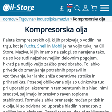
£
SL
domov
»
Trgovina
»
Industrijska maziva
»
Kompresorska olja
Kompresorska olja
Paleta kompresorskih olj, ki jih proizvajajo vodilni na
trgu, kot je
Fuchs
,
Shell
in
Mobil
je na voljo tukaj na Oil
Store. Maziva, ki jih imamo na zalogi, so narejena tako,
da so kos tudi najzahtevnejšim delovnim pogojem,
hkrati pa nudijo večjo zaščito pred obrabo. To lahko
privede do zmanjšanja potrebnih popravil in
vzdrževanja, kar lahko zniža operativne stroške in
prihrani čas. Posebej oblikovana olja so učinkovita tudi
pri uporabi pri ekstremnih temperaturah in s hladilnimi
sredstvi, saj imajo impresivno raven toplotne
stabilnosti. Formule zlahka prenesejo močan pritisk in
okolja, ki so odvisna od uporabe hladilnih sredstev z
ogljikovim dioksidom. Zaradi tega so idealni za klimatske