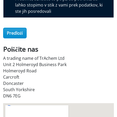
o
lahko stopimo v stik z vami prek podatkov, ki
v
ste jih posredovali
e
r
O
Predloži
i
l
S
Poiščite nas
t
A trading name of TrAchem Ltd
o
Unit 2 Holmeroyd Business Park
r
Holmeroyd Road
e
Carcroft
?
Doncaster
*
South Yorkshire
DN6 7EG