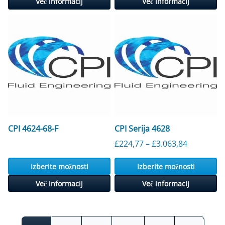
Več informacij
Več informacij
CPI 4624-68-F
CPI Serija 4628
Cenovni r
£
224,77
–
£
3.063,84
Izberite možnosti
Izberite možnosti
Več informacij
Več informacij
Krmarjenje po objavah