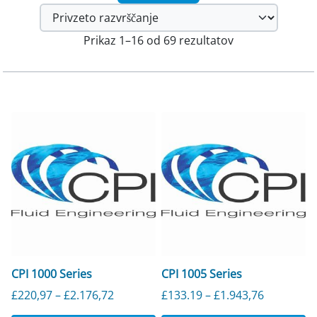
Prikaz 1–16 od 69 rezultatov
CPI 1000 Series
CPI 1005 Series
Cenovni razpon: od 220,97 £ do 2176,
Cenovni r
£
220,97
–
£
2.176,72
£
133.19
–
£
1.943,76