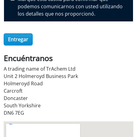
o
podemos comunicarnos con usted utilizando
v
los detalles que nos proporcionó.
e
r
O
Entregar
i
l
S
Encuéntranos
t
A trading name of TrAchem Ltd
o
Unit 2 Holmeroyd Business Park
r
Holmeroyd Road
e
Carcroft
?
Doncaster
*
South Yorkshire
DN6 7EG