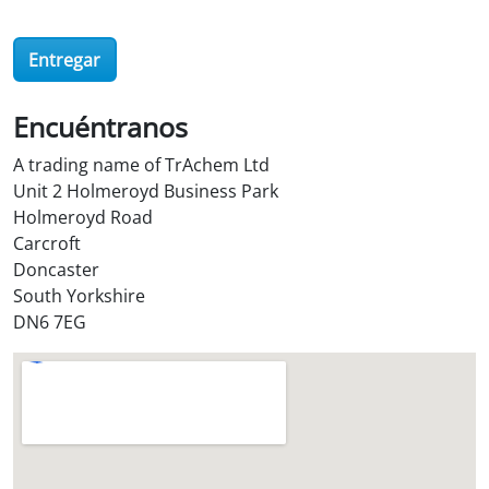
r
O
Entregar
i
l
S
Encuéntranos
t
A trading name of TrAchem Ltd
o
Unit 2 Holmeroyd Business Park
r
Holmeroyd Road
e
Carcroft
?
Doncaster
*
South Yorkshire
DN6 7EG