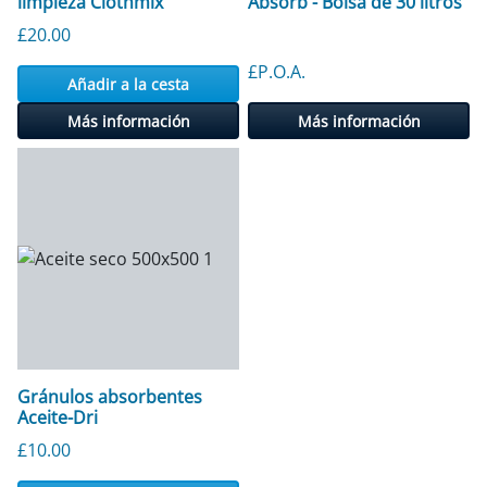
limpieza Clothmix
Absorb - Bolsa de 30 litros
£
20.00
£P.O.A.
Añadir a la cesta
Más información
Más información
Gránulos absorbentes
Aceite-Dri
£
10.00