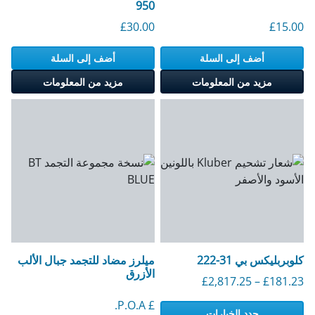
950
£
30.00
£
15.00
أضف إلى السلة
أضف إلى السلة
مزيد من المعلومات
مزيد من المعلومات
كلوبربليكس بي 31-222
ميلرز مضاد للتجمد جبال الألب
الأزرق
النطاق السعري: 181.23 جنيهًا إسترلينيًا إلى 2817.25 جنيهًا إسترلينيًا
£
2,817.25
–
£
181.23
£ P.O.A.
حدد الخيارات