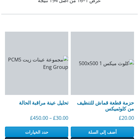
عرض 1–16 من أصل 194 نتيجة
حزمة قطعة قماش للتنظيف
تحليل عينة مراقبة الحالة
من كلوثميكس
النطاق السعري: 30.00 جنيهًا إسترلينيًا إلى 450.00 جنيهًا إستر
£
450.00
–
£
30.00
£
20.00
أضف إلى السلة
حدد الخيارات