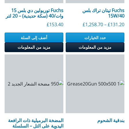
Fuchs تيتان تراك بلس
Fuchs توربولين دي بلس 15
15W/40
وات/40 (سكة حديدية) – 20 لتر
النطاق السعري: 131.20 جنيهًا إسترلينيًا إلى 1258.70 جنيهًا إسترلينيًا
£
153.40
£
1,258.70
–
£
131.20
حدد الخيارات
أضف إلى السلة
مزيد من المعلومات
مزيد من المعلومات
بندقية الشحوم
المضخة البرميلية ذات الرافعة
اليدوية على التل – السلسلة