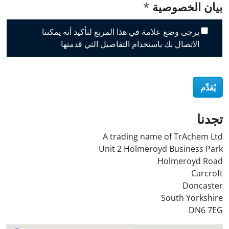
i
بيان الخصوصية
*
s
c
يرجى وضع علامة في هذا المربع لتأكيد أنه يمكننا
o
الاتصال بك باستخدام التفاصيل التي قدمتها
v
e
r
يُقدِّم
O
i
l
تجدنا
S
A trading name of TrAchem Ltd
t
Unit 2 Holmeroyd Business Park
o
Holmeroyd Road
r
Carcroft
e
Doncaster
?
South Yorkshire
*
DN6 7EG