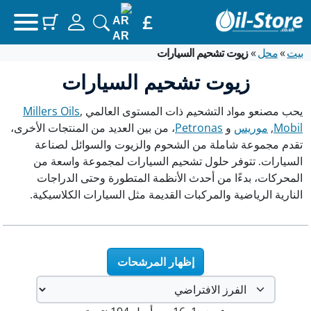
£
سلتك
(items: 0)
AR
بيت
»
محل
»
زيوت تشحيم السيارات
المنتجات في السلة
زيوت تشحيم السيارات
المجموع الفرعي
0.00 جنيه إسترليني
يحب مصنعو مواد التشحيم ذات المستوى العالمي
,
Millers Oils
عرض سلتي
Mobil
,
موريس
و
Petronas
، من بين العديد من المنتجات الأخرى،
تقدم مجموعة شاملة من الشحوم والزيوت والسوائل لصناعة
اذهب إلى الخروج
السيارات. تتوفر حلول تشحيم السيارات لمجموعة واسعة من
المحركات، بدءًا من أحدث الأنظمة المتطورة وحتى الدراجات
النارية الرياضية والمركبات القديمة مثل السيارات الكلاسيكية.
إظهار المرشحات