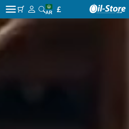
£
سلتك
(items: 0)
AR
المنتجات في السلة
المجموع الفرعي
0.00 جنيه إسترليني
عرض سلتي
اذهب إلى الخروج