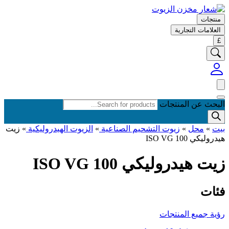
سلتك
(items: 0)
منتجات
العلامات التجارية
£
المنتجات في السلة
المجموع الفرعي
0.00 جنيه إسترليني
يتم احتساب الشحن والضرائب والخصومات عند الخروج.
عرض سلتي
اذهب إلى الخروج
البحث عن المنتجات
بيت
»
محل
»
زيوت التشحيم الصناعية
»
الزيوت الهيدروليكية
»
زيت
هيدروليكي ISO VG 100
زيت هيدروليكي ISO VG 100
فئات
رؤية جميع المنتجات