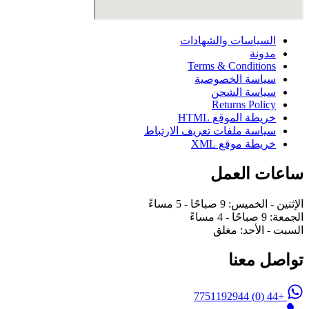
السياسات والشهادات
مدونة
Terms & Conditions
سياسة الخصوصية
سياسة الشحن
Returns Policy
خريطة الموقع HTML
سياسة ملفات تعريف الارتباط
خريطة موقع XML
ساعات العمل
الإثنين - الخميس: 9 صباحًا - 5 مساءً
الجمعة: 9 صباحًا - 4 مساءً
السبت - الأحد: مغلق
تواصل معنا
+44 (0) 7751192944