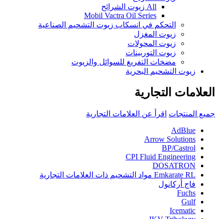
All زيوت الشرائح
Mobil Vactra Oil Series
التحكم في انسكاب زيوت التشحيم الصناعية
زيوت المغزل
زيوت المحولات
زيوت التوربينات
مضخات التفريغ للسوائل والزيوت
زيوت التشحيم البحرية
العلامات التجارية
جميع المنتجات
اقرأ عن العلامات التجارية
AdBlue
Arrow Solutions
BP/Castrol
CPI Fluid Engineering
DOSATRON
Emkarate RL مواد التشحيم ذات العلامات التجارية
فاج أركانول
Fuchs
Gulf
Icematic