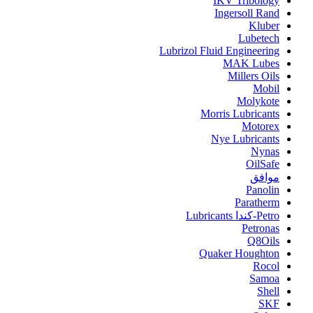
IKV Tribology
Ingersoll Rand
Kluber
Lubetech
Lubrizol Fluid Engineering
MAK Lubes
Millers Oils
Mobil
Molykote
Morris Lubricants
Motorex
Nye Lubricants
Nynas
OilSafe
موافق
Panolin
Paratherm
Petro-كندا Lubricants
Petronas
Q8Oils
Quaker Houghton
Rocol
Samoa
Shell
SKF