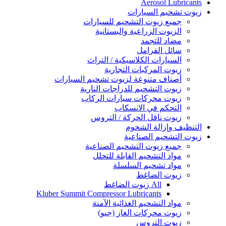
Aerosol Lubricants
زيوت تشحيم السيارات
جميع زيوت التشحيم للسيارات
الزيوت الزراعية والبستانية
مضاد للتجمد
سائل الفرامل
السيارات الكلاسيكية / التراث
زيوت المركبات التجارية
أصناف متنوعة لزيوت تشحيم السيارات
زيوت التشحيم للدراجات النارية
زيوت محركات سيارات الركاب
التحكم في الانسكاب
زيوت ناقل الحركة / التروس
التنظيف وإزالة الشحوم
زيوت التشحيم الصناعية
جميع زيوت التشحيم الصناعية
مواد التشحيم القابلة للتحلل
مواد تشحيم السلسلة
زيوت الضاغط
All زيوت الضاغط
Kluber Summit Compressor Lubricants
مواد التشحيم الغذائية الآمنة
زيوت محركات الغاز (جيو)
زيوت التروس