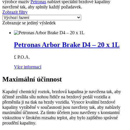
výrobce maziv
Petronas
nabízet speciální brzdové kapaliny
navržené tak, aby splnily každý požadavek.
Zobrazit filtry
Zobrazuje se jediný výsledek
Petronas Arbor Brake D4 – 20 x 1L
£ P.O.A.
Více informací
Maximální účinnost
Kapalný chemický roztok, brzdová kapalina je navržena tak, aby
účinně zesílila sílu nohou řidiče na brzdový pedál vozidla a
přeměnila ji na tlak na brzdy vozidla. Vysoce kvalitní brzdové
kapaliny vyráběné v současnosti jsou navrženy tak, aby nabízely
maximální účinnost. Za tímto účelem jsou navrženy s konstantní
viskozitou v širokém rozsahu teplot, aby bylo zajištěno správné
proudění kapaliny.