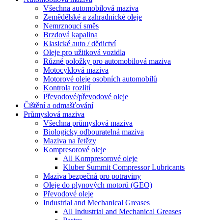
Všechna automobilová maziva
Zemědělské a zahradnické oleje
Nemrznoucí směs
Brzdová kapalina
Klasické auto / dědictví
Oleje pro užitková vozidla
Různé položky pro automobilová maziva
Motocyklová maziva
Motorové oleje osobních automobilů
Kontrola rozlití
Převodové/převodové oleje
Čištění a odmašťování
Průmyslová maziva
Všechna průmyslová maziva
Biologicky odbouratelná maziva
Maziva na řetězy
Kompresorové oleje
All Kompresorové oleje
Kluber Summit Compressor Lubricants
Maziva bezpečná pro potraviny
Oleje do plynových motorů (GEO)
Převodové oleje
Industrial and Mechanical Greases
All Industrial and Mechanical Greases