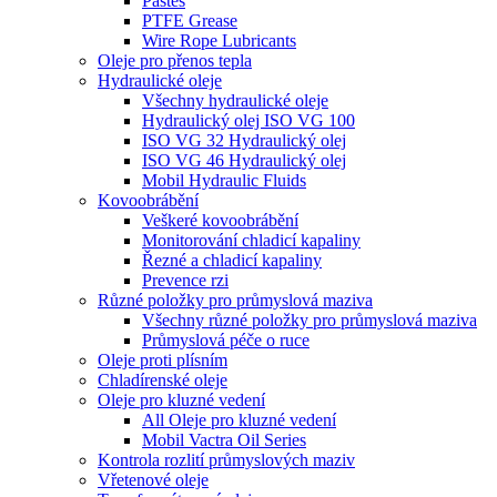
Pastes
PTFE Grease
Wire Rope Lubricants
Oleje pro přenos tepla
Hydraulické oleje
Všechny hydraulické oleje
Hydraulický olej ISO VG 100
ISO VG 32 Hydraulický olej
ISO VG 46 Hydraulický olej
Mobil Hydraulic Fluids
Kovoobrábění
Veškeré kovoobrábění
Monitorování chladicí kapaliny
Řezné a chladicí kapaliny
Prevence rzi
Různé položky pro průmyslová maziva
Všechny různé položky pro průmyslová maziva
Průmyslová péče o ruce
Oleje proti plísním
Chladírenské oleje
Oleje pro kluzné vedení
All Oleje pro kluzné vedení
Mobil Vactra Oil Series
Kontrola rozlití průmyslových maziv
Vřetenové oleje