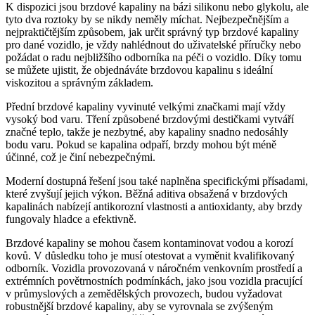
K dispozici jsou brzdové kapaliny na bázi silikonu nebo glykolu, ale
tyto dva roztoky by se nikdy neměly míchat. Nejbezpečnějším a
nejpraktičtějším způsobem, jak určit správný typ brzdové kapaliny
pro dané vozidlo, je vždy nahlédnout do uživatelské příručky nebo
požádat o radu nejbližšího odborníka na péči o vozidlo. Díky tomu
se můžete ujistit, že objednáváte brzdovou kapalinu s ideální
viskozitou a správným základem.
Přední brzdové kapaliny vyvinuté velkými značkami mají vždy
vysoký bod varu. Tření způsobené brzdovými destičkami vytváří
značné teplo, takže je nezbytné, aby kapaliny snadno nedosáhly
bodu varu. Pokud se kapalina odpaří, brzdy mohou být méně
účinné, což je činí nebezpečnými.
Moderní dostupná řešení jsou také naplněna specifickými přísadami,
které zvyšují jejich výkon. Běžná aditiva obsažená v brzdových
kapalinách nabízejí antikorozní vlastnosti a antioxidanty, aby brzdy
fungovaly hladce a efektivně.
Brzdové kapaliny se mohou časem kontaminovat vodou a korozí
kovů. V důsledku toho je musí otestovat a vyměnit kvalifikovaný
odborník. Vozidla provozovaná v náročném venkovním prostředí a
extrémních povětrnostních podmínkách, jako jsou vozidla pracující
v průmyslových a zemědělských provozech, budou vyžadovat
robustnější brzdové kapaliny, aby se vyrovnala se zvýšeným