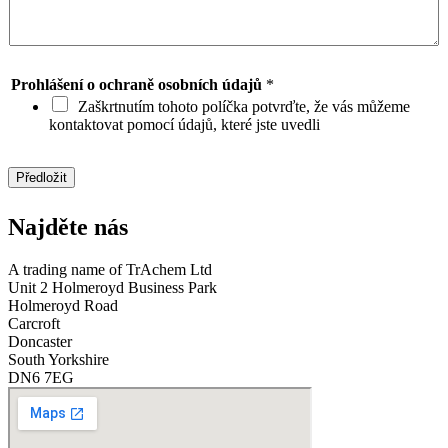
u
d
i
s
c
Prohlášení o ochraně osobních údajů
*
o
Zaškrtnutím tohoto políčka potvrďte, že vás můžeme
v
kontaktovat pomocí údajů, které jste uvedli
e
r
O
Předložit
i
l
Najděte nás
S
t
o
A trading name of TrAchem Ltd
r
Unit 2 Holmeroyd Business Park
e
Holmeroyd Road
?
Carcroft
*
Doncaster
South Yorkshire
DN6 7EG