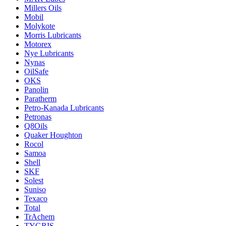
Millers Oils
Mobil
Molykote
Morris Lubricants
Motorex
Nye Lubricants
Nynas
OilSafe
OKS
Panolin
Paratherm
Petro-Kanada Lubricants
Petronas
Q8Oils
Quaker Houghton
Rocol
Samoa
Shell
SKF
Solest
Suniso
Texaco
Total
TrAchem
TYGRIS