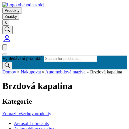
Produkty
Značky
£
Vyhledávání produktů
Domov
»
Nakupovat
»
Automobilová maziva
»
Brzdová kapalina
Brzdová kapalina
Kategorie
Zobrazit všechny produkty
Aerosol Lubricants
Automobilová maziva