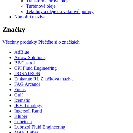
Transformátorové oleje
Turbínové oleje
Tekutiny a oleje do vakuové pumpy
Námořní maziva
Značky
Všechny produkty
Přečtěte si o značkách
AdBlue
Arrow Solutions
BP/Castrol
CPI Fluid Engineering
DOSATRON
Emkarate RL Značková maziva
FAG Arcanol
Fuchs
Gulf
Icematic
IKV Tribology
Ingersoll Rand
Kluber
Lubetech
Lubrizol Fluid Engineering
MAK Lubes