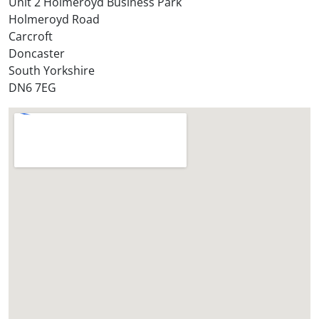
Unit 2 Holmeroyd Business Park
r
Holmeroyd Road
e
Carcroft
?
Doncaster
*
South Yorkshire
DN6 7EG