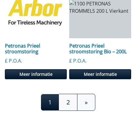
Petronas Prieel
Petronas Prieel
stroomstoring
stroomstoring Bio – 200L
£ P.O.A.
£ P.O.A.
Meer informatie
Meer informatie
Berichtnavigatie
1
2
»