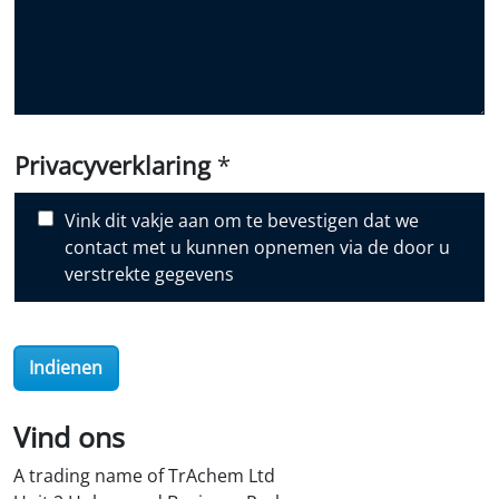
d
y
o
u
d
i
Privacyverklaring
*
s
c
Vink dit vakje aan om te bevestigen dat we
o
contact met u kunnen opnemen via de door u
v
verstrekte gegevens
e
r
O
Indienen
i
l
S
Vind ons
t
A trading name of TrAchem Ltd
o