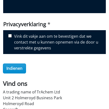
o
u
d
i
Privacyverklaring
*
s
c
Vink dit vakje aan om te bevestigen dat we
o
contact met u kunnen opnemen via de door u
v
verstrekte gegevens
e
r
O
Indienen
i
l
S
Vind ons
t
A trading name of TrAchem Ltd
o
Unit 2 Holmeroyd Business Park
r
Holmeroyd Road
e