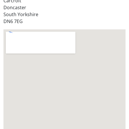
Carcroft
?
Doncaster
*
South Yorkshire
DN6 7EG