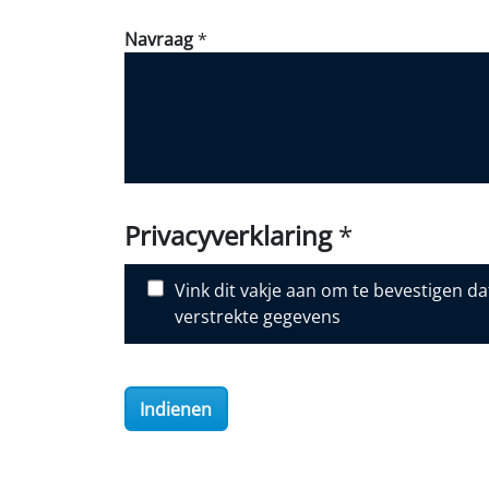
w
Navraag
*
d
i
d
y
o
u
d
i
Privacyverklaring
*
s
c
Vink dit vakje aan om te bevestigen 
o
verstrekte gegevens
v
e
r
O
Indienen
i
l
S