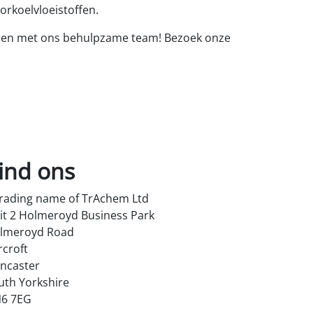
orkoelvloeistoffen.
eteen met ons behulpzame team! Bezoek onze
ind ons
trading name of TrAchem Ltd
it 2 Holmeroyd Business Park
lmeroyd Road
rcroft
ncaster
uth Yorkshire
6 7EG