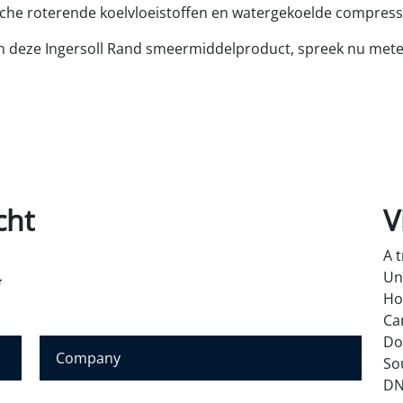
sche roterende koelvloeistoffen en watergekoelde compress
 van deze Ingersoll Rand smeermiddelproduct, spreek nu m
cht
V
A 
Un
*
Ho
Ca
Do
B
So
e
DN
d