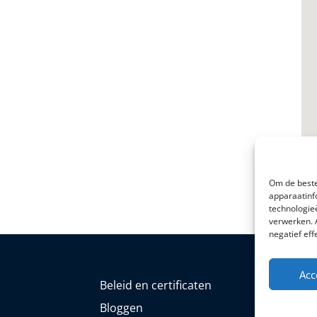
Om de beste
apparaatinf
technologie
verwerken. 
negatief ef
Acc
Beleid en certificaten
Bloggen