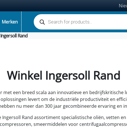
Nie
Producten zoeken
Merken
Ingersoll Rand
Winkel Ingersoll Rand
 met een breed scala aan innovatieve en bedrijfskritische luc
plossingen levert om de industriële productiviteit en effici
hebben nu meer dan 300 jaar gecombineerde ervaring en in
de Ingersoll Rand assortiment specialistische oliën, vette
tcompressoren, smeermiddelen voor centrifugaalcompresso