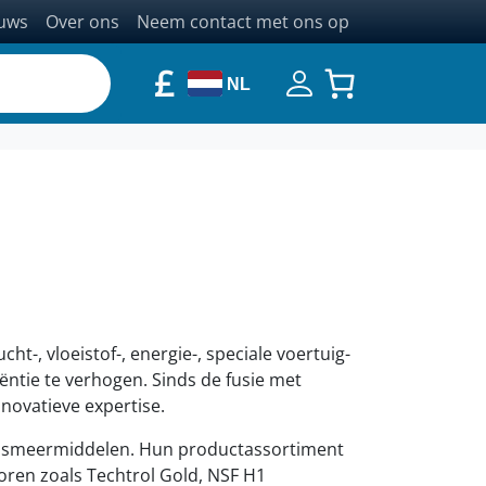
uws
Over ons
Neem contact met ons op
£
NL
ht-, vloeistof-, energie-, speciale voertuig-
ëntie te verhogen. Sinds de fusie met
novatieve expertise.
n en smeermiddelen. Hun productassortiment
ren zoals Techtrol Gold, NSF H1