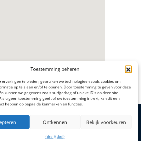
Toestemming beheren
 ervaringen te bieden, gebruiken we technologieën zoals cookies om
ormatie op te slaan en/of te openen. Door toestemming te geven voor deze
ën kunnen we gegevens zoals surfgedrag of unieke ID's op deze site
Als u geen toestemming geeft of uw toestemming intrekt, kan dit een
fect hebben op bepaalde kenmerken en functies.
epteren
Ontkennen
Bekijk voorkeuren
Openingstijden
Ma - donderdag: 9.00 - 17.00 uur
{titel}
{titel}