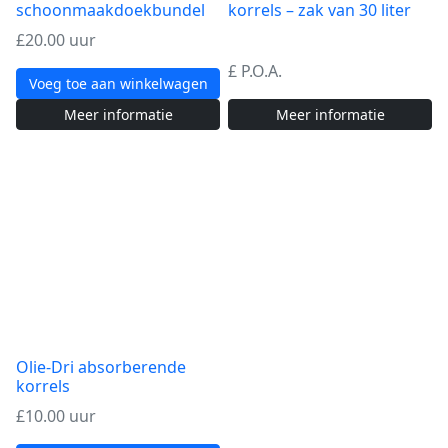
schoonmaakdoekbundel
korrels – zak van 30 liter
£
20.00 uur
£ P.O.A.
Voeg toe aan winkelwagen
Meer informatie
Meer informatie
Olie-Dri absorberende
korrels
£
10.00 uur