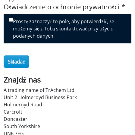
Oświadczenie o ochronie prywatności
*
Proszę zaznaczyć to pole, aby potwierdzić, że
możemy się z Tobą skontaktować przy użyciu
podanych danych
Składać
Znajdź nas
A trading name of TrAchem Ltd
Unit 2 Holmeroyd Business Park
Holmeroyd Road
Carcroft
Doncaster
South Yorkshire
DN6 7EG