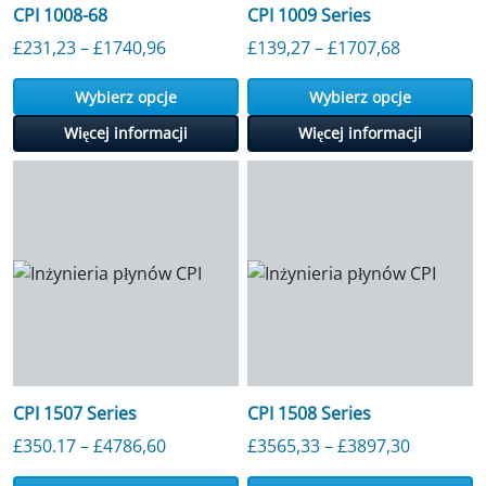
CPI 1008-68
CPI 1009 Series
Przedział cenowy: od 231,23 GBP do 1
Przedział
£
231,23
–
£
1740,96
£
139,27
–
£
1707,68
Wybierz opcje
Wybierz opcje
Więcej informacji
Więcej informacji
CPI 1507 Series
CPI 1508 Series
Przedział cenowy: od 350,17 GBP do 4
Przedzia
£
350.17
–
£
4786,60
£
3565,33
–
£
3897,30