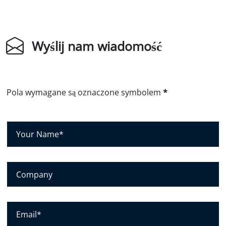
Wyślij nam wiadomość
Pola wymagane są oznaczone symbolem
*
T
w
o
j
F
e
i
i
r
m
m
E
i
a
-
ę