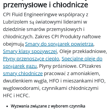
przemysłowe i chłodnicze
CPI Fluid Engineeringwe współpracy z
Lubrizolem są światowymi liderami w
dziedzinie smarów przemysłowych i
chłodniczych. Zakres CPI Produkty naftowe
obejmują
Smary do sprężarek powietrza
,
Smary klasy spożywczej
, Oleje przekładniowe,
Płyny przenoszące ciepło
,
Specjalne oleje do
sprężarek gazu
, Płyny próżniowe. CPIzakres
smary chłodnicze
pracować z amoniakiem,
dwutlenkiem węgla, HFO i mieszankami HFO,
węglowodorami, czynnikami chłodniczymi
HFC i HCFC.
Wyzwania związane z wyborem czynnika