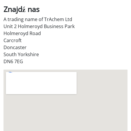
S
Znajdź nas
t
A trading name of TrAchem Ltd
o
Unit 2 Holmeroyd Business Park
r
Holmeroyd Road
e
Carcroft
?
Doncaster
*
South Yorkshire
DN6 7EG