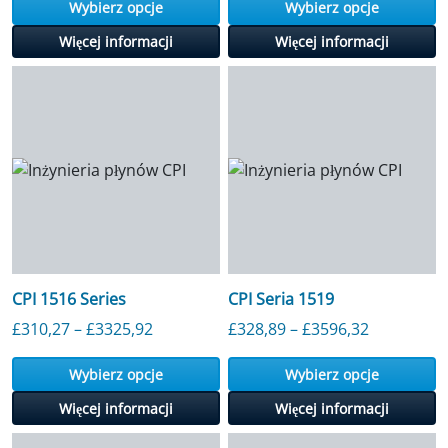
Wybierz opcje
Wybierz opcje
Więcej informacji
Więcej informacji
CPI 1516 Series
CPI Seria 1519
Przedział cenowy: od 310,27 GBP do 3
Przedział
£
310,27
–
£
3325,92
£
328,89
–
£
3596,32
Wybierz opcje
Wybierz opcje
Więcej informacji
Więcej informacji