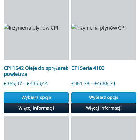
CPI 1542 Oleje do sprężarek
CPI Seria 4100
powietrza
Przedział cenowy: od 365,37 GBP do 4
Przedział
£
365,37
–
£
4353,44
£
361,78
–
£
4686,74
Wybierz opcje
Wybierz opcje
Więcej informacji
Więcej informacji