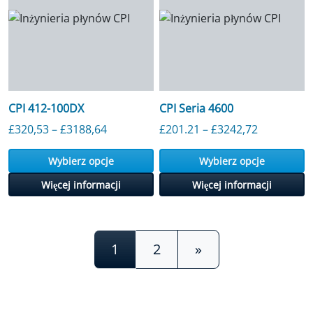
CPI 412-100DX
CPI Seria 4600
Przedział cenowy: od 320,53 GBP do 3
Przedział
£
320,53
–
£
3188,64
£
201.21
–
£
3242,72
Wybierz opcje
Wybierz opcje
Więcej informacji
Więcej informacji
Posts navigation
1
2
»