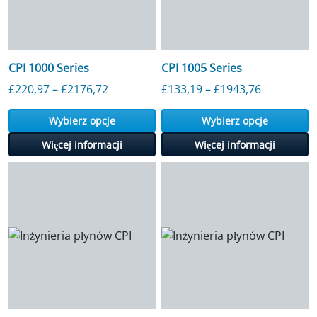
CPI 1000 Series
CPI 1005 Series
Przedział cenowy: od 220,97 GBP do 2
Przedział
£
220,97
–
£
2176,72
£
133,19
–
£
1943,76
Wybierz opcje
Wybierz opcje
Więcej informacji
Więcej informacji