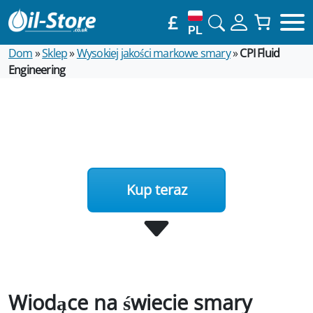
£
PL
Dom
»
Sklep
»
Wysokiej jakości markowe smary
»
CPI Fluid
Engineering
Kup teraz
Wiodące na świecie smary