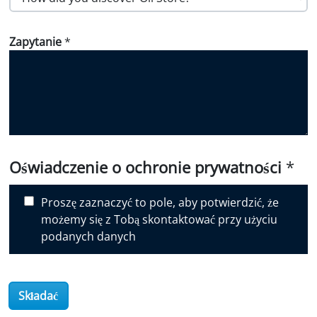
o
w
Zapytanie
*
d
i
d
y
o
u
d
i
Oświadczenie o ochronie prywatności
*
s
c
Proszę zaznaczyć to pole, aby potwierdzić, że
o
możemy się z Tobą skontaktować przy użyciu
v
podanych danych
e
r
O
Składać
i
l