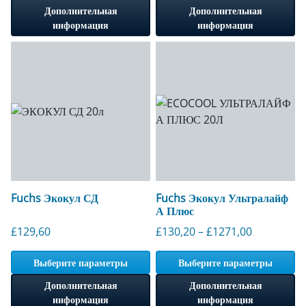
Дополнительная
Дополнительная
информация
информация
Fuchs Экокул СД
Fuchs Экокул Ультралайф
А Плюс
Диапазон ц
£
129,60
£
130,20
–
£
1271,00
Выберите параметры
Выберите параметры
Дополнительная
Дополнительная
информация
информация