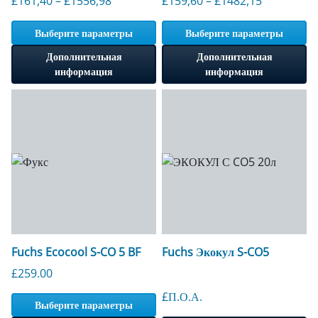
Диапазон цен: от 161,40 до 1556,98 фунт
Диапазон ц
£
161,40
–
£
1556,98
£
159,60
–
£
1482,15
Выберите параметры
Выберите параметры
Дополнительная
Дополнительная
информация
информация
Fuchs Ecocool S-CO 5 BF
Fuchs Экокул S-CO5
£
259.00
£П.О.А.
Выберите параметры