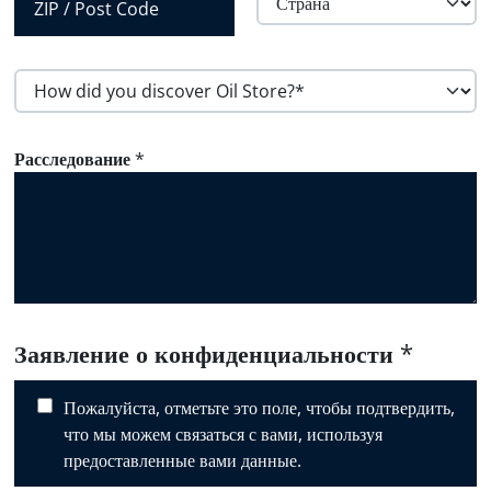
Регион
Страна
Почтовый
индекс
H
o
w
Расследование
*
d
i
d
y
o
u
d
i
Заявление о конфиденциальности
*
s
c
Пожалуйста, отметьте это поле, чтобы подтвердить,
o
что мы можем связаться с вами, используя
v
предоставленные вами данные.
e