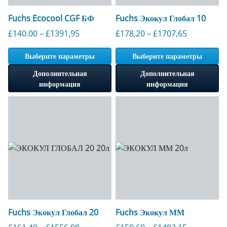
Fuchs Ecocool CGF БФ
Fuchs Экокул Глобал 10
Диапазон цен: от 140,00 до 1391,95 фунт
Диапазон ц
£
140.00
–
£
1391,95
£
178,20
–
£
1707,65
Выберите параметры
Выберите параметры
Дополнительная
Дополнительная
информация
информация
Fuchs Экокул Глобал 20
Fuchs Экокул ММ