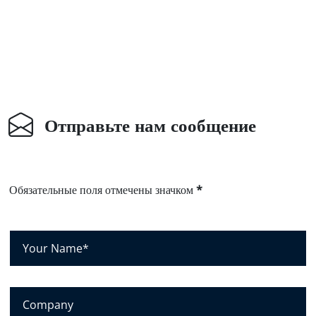
Отправьте нам сообщение
Обязательные поля отмечены значком
*
В
а
ш
е
К
и
о