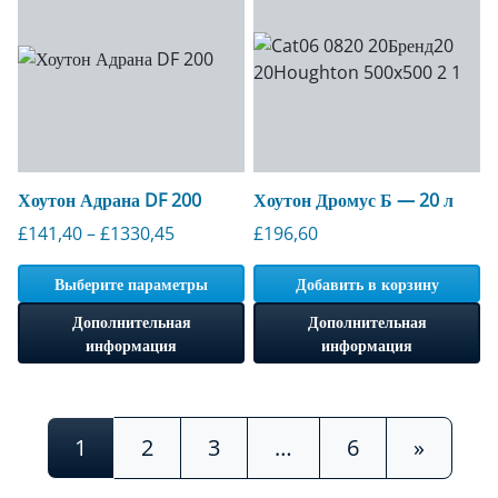
Хоутон Адрана DF 200
Хоутон Дромус Б — 20 л
Диапазон цен: от 141,40 до 1330,45 фунт
£
141,40
–
£
1330,45
£
196,60
Выберите параметры
Добавить в корзину
Дополнительная
Дополнительная
информация
информация
Навигация по сообщениям
1
2
3
…
6
»