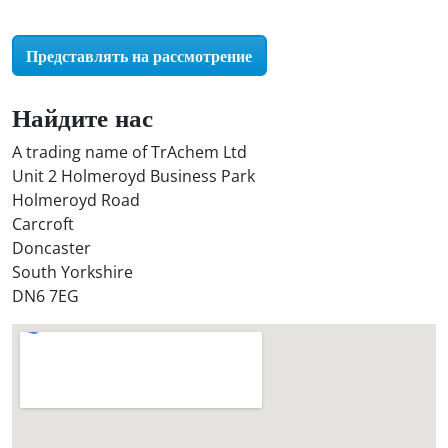
r
O
Представлять на рассмотрение
i
l
S
Найдите нас
t
A trading name of TrAchem Ltd
o
Unit 2 Holmeroyd Business Park
r
Holmeroyd Road
e
Carcroft
?
Doncaster
*
South Yorkshire
DN6 7EG