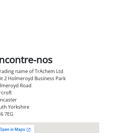
ncontre-nos
trading name of TrAchem Ltd
it 2 Holmeroyd Business Park
lmeroyd Road
rcroft
ncaster
uth Yorkshire
6 7EG