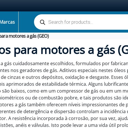
Pesquisa de produtos
Marcas
para motores a gás (GEO)
os para motores a gás (
es a gás cuidadosamente escolhidos, formulados por fabric
ntes nos geradores de gás. Aditivos especiais nestes óleos
e cinzas e outros depósitos, oxidação e desgaste. Esses 
is aprimorados de estabilidade térmica. Alguns lubrifican
o são baixos, como em um compressor de gás ou em um mot
ométricos ou de combustão pobre, e tais produtos são id
 motores a gás também oferecem níveis impressionantes d
nerentes de detergência e dispersão controlam a incidência
A resistência incorporada à corrosão, por sua vez, ajuda
tões, anéis e válvulas. Isto pode levar a uma vida útil pr