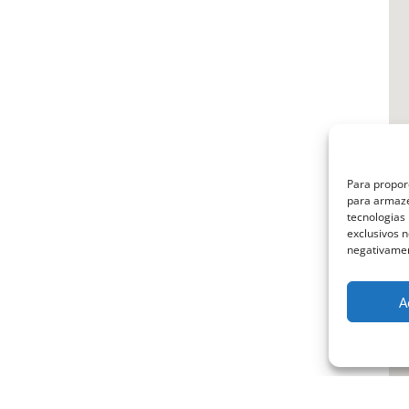
Para propor
para armaze
tecnologias
exclusivos n
negativamen
A