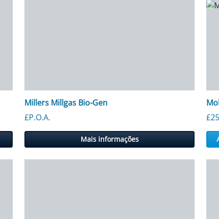
Millers Millgas Bio-Gen
Mob
£P.O.A.
£
25
Mais informações