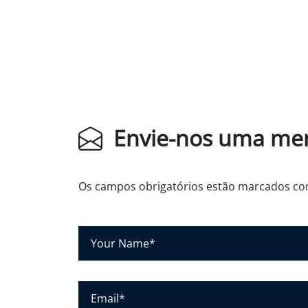
Envie-nos uma m
Os campos obrigatórios estão marcados 
S
e
u
n
E
o
-