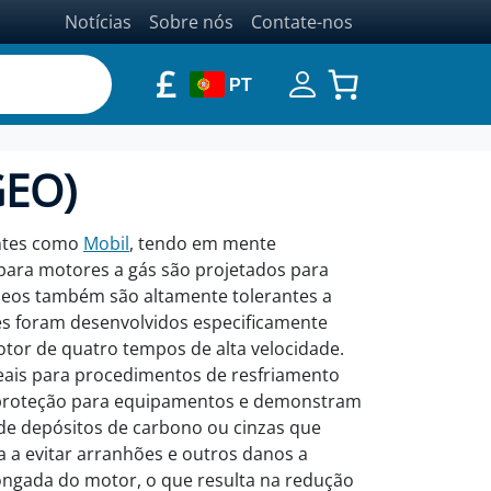
Notícias
Sobre nós
Contate-nos
£
PT
GEO)
antes como
Mobil
, tendo em mente
 para motores a gás são projetados para
óleos também são altamente tolerantes a
tes foram desenvolvidos especificamente
or de quatro tempos de alta velocidade.
eais para procedimentos de resfriamento
e proteção para equipamentos e demonstram
 de depósitos de carbono ou cinzas que
 a evitar arranhões e outros danos a
olongada do motor, o que resulta na redução