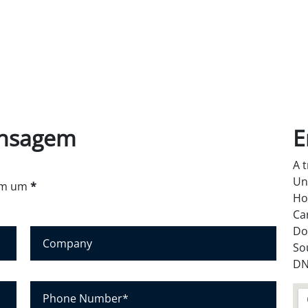
ensagem
E
A 
Un
com um
*
Ho
Ca
Do
E
So
m
DN
p
r
N
e
ú