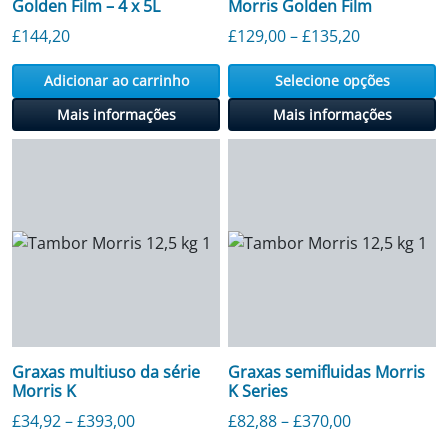
Golden Film – 4 x 5L
Morris Golden Film
Faixa de pre
£
144,20
£
129,00
–
£
135,20
Adicionar ao carrinho
Selecione opções
Mais informações
Mais informações
Graxas multiuso da série
Graxas semifluidas Morris
Morris K
K Series
Faixa de preço: £ 34,92 a £ 393,00
Faixa de preç
£
34,92
–
£
393,00
£
82,88
–
£
370,00