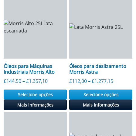
Óleos para Máquinas
Óleos para deslizamento
Industriais Morris Alto
Morris Astra
Faixa de preço: £ 144,50 a £ 1.357,10
Faixa de p
£
144.50
–
£
1.357,10
£
112,00
–
£
1.277,15
Selecione opções
Selecione opções
Mais informações
Mais informações