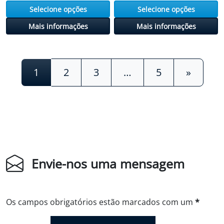
Selecione opções
Selecione opções
Mais informações
Mais informações
Navegação de postagens
1
2
3
…
5
»
Envie-nos uma mensagem
Os campos obrigatórios estão marcados com um
*