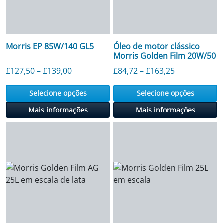
Morris EP 85W/140 GL5
Óleo de motor clássico
Morris Golden Film 20W/50
Faixa de preço: £ 127,50 a £ 139,00
Faixa de preç
£
127,50
–
£
139,00
£
84,72
–
£
163,25
Selecione opções
Selecione opções
Mais informações
Mais informações