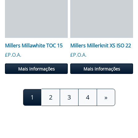
Millers Millawhite TOC 15
Millers Millerknit XS ISO 22
£P.O.A.
£P.O.A.
Mais informações
Mais informações
Navegação de postagens
1
2
3
4
»