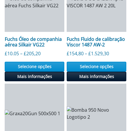
Fuchs Óleo de companhia
Fuchs Fluido de calibração
aérea Silkair VG22
Viscor 1487 AW-2
Faixa de preço: £ 10,05 a £ 205,20
Faixa de p
£
10.05
–
£
205,20
£
154,80
–
£
1.529,30
Selecione opções
Selecione opções
Mais informações
Mais informações