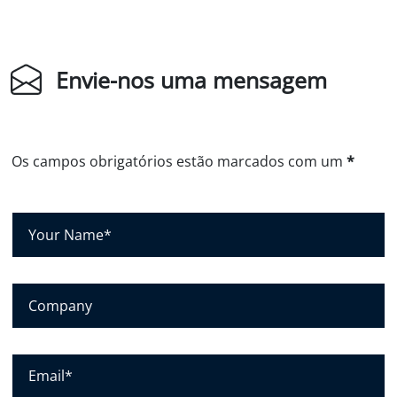
Envie-nos uma mensagem
Os campos obrigatórios estão marcados com um
*
S
e
u
n
E
o
m
m
p
e
r
E
*
e
-