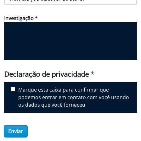
o
w
Investigação
*
d
i
d
y
o
u
d
i
Declaração de privacidade
*
s
c
Marque esta caixa para confirmar que
o
podemos entrar em contato com você usando
v
os dados que você forneceu
e
r
O
Enviar
i
l