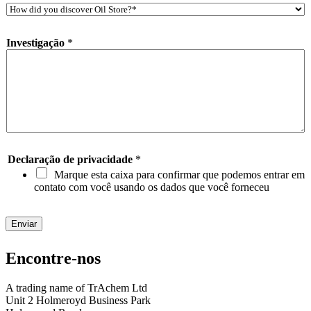
H
o
o
n
w
e
Investigação
*
d
*
i
d
y
o
u
d
i
s
c
Declaração de privacidade
*
o
Marque esta caixa para confirmar que podemos entrar em
v
contato com você usando os dados que você forneceu
e
r
O
Enviar
i
l
Encontre-nos
S
t
o
A trading name of TrAchem Ltd
r
Unit 2 Holmeroyd Business Park
e