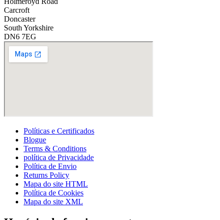
Holmeroyd Road
?
Carcroft
*
Doncaster
South Yorkshire
DN6 7EG
Políticas e Certificados
Blogue
Terms & Conditions
política de Privacidade
Política de Envio
Returns Policy
Mapa do site HTML
Política de Cookies
Mapa do site XML