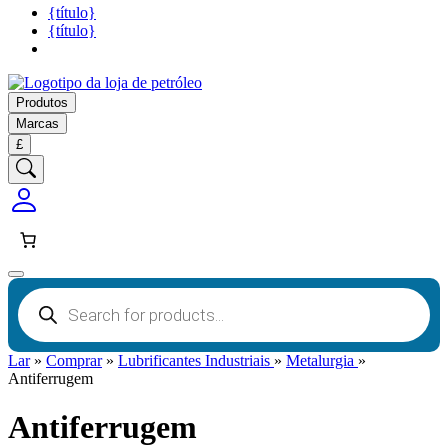
{título}
{título}
Produtos
Marcas
£
Pesquisa
de
produtos
Lar
»
Comprar
»
Lubrificantes Industriais
»
Metalurgia
»
Antiferrugem
Antiferrugem