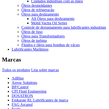
Cuidados industriais com as mãos
Óleos desmoldantes
Óleos de refrigeração
Óleos para deslizamento
All Óleos para deslizamento
Mobil Vactra Oil Series
Controle de derramamento para lubrificantes industriais
Óleos de fuso
Óleos para Transformadores
Óleos de turbina
Fluidos e óleos para bombas de vácuo
Lubrificantes Marítimos
Marcas
Todos os produtos
Leia sobre marcas
AdBlue
Arrow Solutions
BP/Castrol
CPI Fluid Engineering
DOSATRON
Emkarate RL Lubrificantes de marca
FAG Arcanol
Fuchs