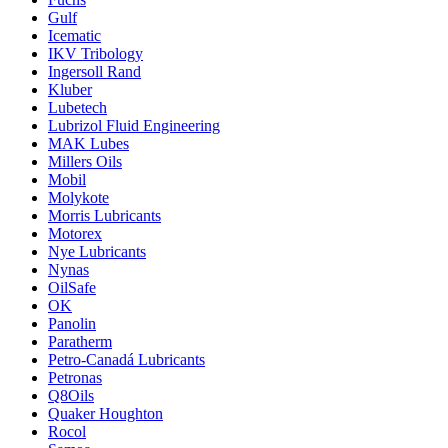
Gulf
Icematic
IKV Tribology
Ingersoll Rand
Kluber
Lubetech
Lubrizol Fluid Engineering
MAK Lubes
Millers Oils
Mobil
Molykote
Morris Lubricants
Motorex
Nye Lubricants
Nynas
OilSafe
OK
Panolin
Paratherm
Petro-Canadá Lubricants
Petronas
Q8Oils
Quaker Houghton
Rocol