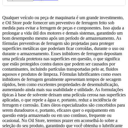
Qualquer veículo ou peça de maquinaria é um grande investimento,
e Oil Store pode fornecer um preventivo de ferrugem feito sob
medida para evitar a ferrugem de peças e componentes. Isso ajuda a
prolongar a vida útil dos motores e demais sistemas, garantindo um
bom desempenho mesmo após um período de armazenamento. As
fórmulas preventivas de ferrugem são projetadas para proteger
superfícies metálicas que poderiam ficar corroídas, durante o uso ou
durante o armazenamento. Esses inibidores de ferrugem depositam
uma película protetora nas superfícies em questão, o que significa
que estão protegidos contra danos que podem ser causados ​​por
contaminantes, incluindo partículas transportadas pelo ar, fluidos
aquosos e produtos de limpeza. Fórmulas lubrificantes como esses
inibidores de ferrugem geralmente apresentam tempos de secagem
rápidos, bem como excelentes propriedades de desemulsificação,
aumentando ainda mais sua usabilidade e utilidade. As formulações
típicas à base de solvente deixam uma película cerosa nas superfícies
aplicadas, o que repele a água e, portanto, reduz a incidência de
ferrugem e corrosão. Estes óleos especializados são concebidos para
serem duradouros e, portanto, eficazes quer o equipamento em
questão esteja armazenado ou em uso contínuo, frequente ou
ocasional. No Oil Store, teremos prazer em aconselhá-lo sobre a
seleção do seu produto, garantindo que você obtenha o lubrificante