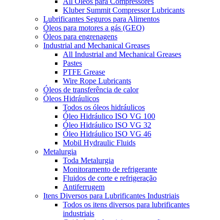
All Óleos para Compressores
Kluber Summit Compressor Lubricants
Lubrificantes Seguros para Alimentos
Óleos para motores a gás (GEO)
Óleos para engrenagens
Industrial and Mechanical Greases
All Industrial and Mechanical Greases
Pastes
PTFE Grease
Wire Rope Lubricants
Óleos de transferência de calor
Óleos Hidráulicos
Todos os óleos hidráulicos
Óleo Hidráulico ISO VG 100
Óleo Hidráulico ISO VG 32
Óleo Hidráulico ISO VG 46
Mobil Hydraulic Fluids
Metalurgia
Toda Metalurgia
Monitoramento de refrigerante
Fluidos de corte e refrigeração
Antiferrugem
Itens Diversos para Lubrificantes Industriais
Todos os itens diversos para lubrificantes
industriais