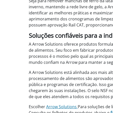
Seja para remover manchas de ferro da lata
inverno, mantendo a rede livre de gelo, a A
identificar as melhores práticas e maximiz
aprimoramento dos cronogramas de limpeza 
possuem aprovação Rail CAT, proporcionand
Soluções confiáveis ​​para a i
A Arrow Solutions oferece produtos formu
de alimentos. Seu foco em fabricar produtos
processos é o motivo pelo qual as principa
mundo confiam na Arrow para manter a segu
A Arrow Solutions está alinhada aos mais al
processamento de alimentos são aprovados 
pública e programas de certificação. Isso g
chegarem às suas instalações. O selo NSF no
de que eles atendem a todos os requisitos p
Escolher
Arrow Solutions
Para soluções de 
Consulte os folhetos de produtos abaixo e
f