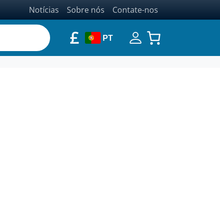
Notícias
Sobre nós
Contate-nos
£
PT