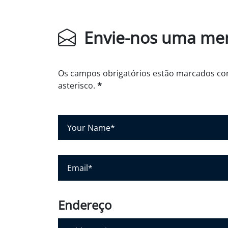
Envie-nos uma m
Os campos obrigatórios estão marcados c
asterisco.
*
S
e
u
n
E
o
-
m
m
e
a
Endereço
*
i
l