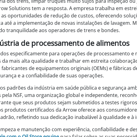
ria dos trens, limpar truques muito sujos para inspeção ou
rrow Solutions tem a resposta. A empresa trabalha em estre
ar as oportunidades de redução de custos, oferecendo solu
até a implementação de novas instalações de lavagem. Mu
o tranquilidade aos operadores de trens e bondes.
ndústria de processamento de alimentos
lados especificamente para operações de processamento e
 da mais alta qualidade e trabalhar em estreita colaboraçã
is fabricantes de equipamentos originais (OEMs) e fábricas
rança e a confiabilidade de suas operações.
tos padrões da indústria em saúde pública e segurança amb
pela NSF, uma organização global e independente, reconh
arante que seus produtos sejam submetidos a testes rigoro
s produtos certificados da Arrow oferece aos consumidores
adrão, refletindo sua dedicação inabalável à qualidade e à 
limpeza e manutenção com experiência, confiabilidade e d
ale com o Oil Store equipe
para falar sobre as suas necessi