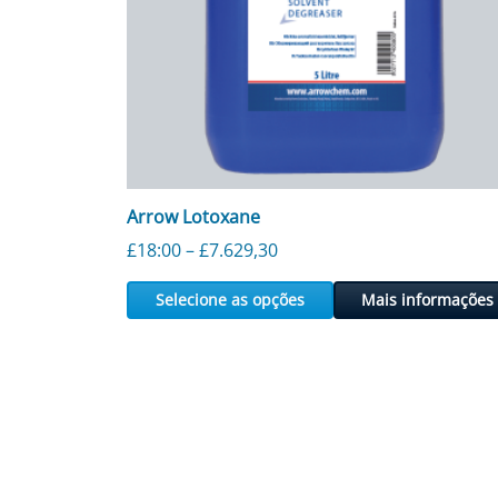
Arrow Lotoxane
Faixa de preço: £18,00 a £
£
18:00
–
£
7.629,30
Selecione as opções
Mais informações