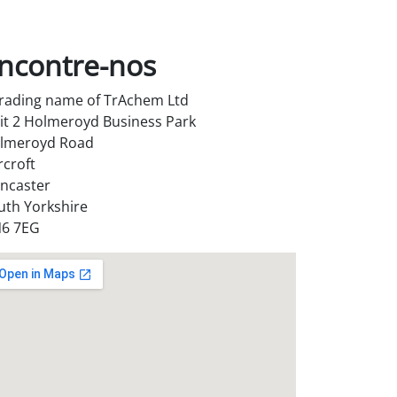
ncontre-nos
trading name of TrAchem Ltd
it 2 Holmeroyd Business Park
lmeroyd Road
rcroft
ncaster
uth Yorkshire
6 7EG